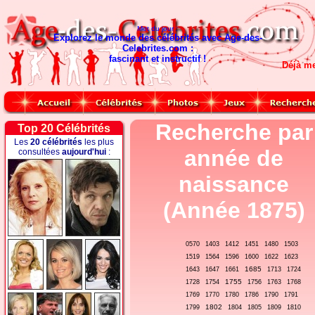
Mot du jour :
Explorez le monde des célébrités avec Age-des-
Celebrites.com :
fascinant et instructif !
Déjà m
Recherche par
Top 20 Célébrités
Les
20 célébrités
les plus
année de
consultées
aujourd'hui
:
naissance
(Année 1875)
0570
1403
1412
1451
1480
1503
1519
1564
1596
1600
1622
1623
1685
1643
1647
1661
1713
1724
1755
1728
1754
1756
1763
1768
1769
1770
1780
1786
1790
1791
1802
1799
1804
1805
1809
1810