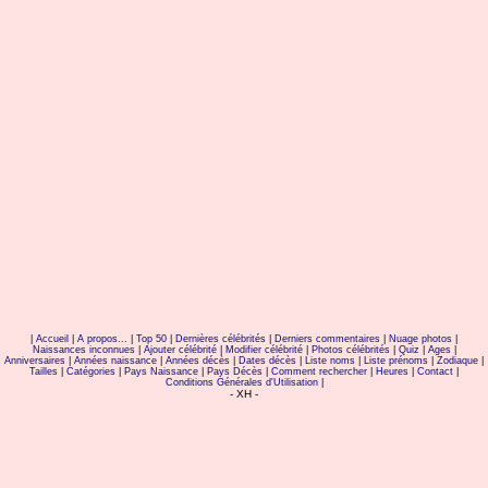
|
Accueil
|
A propos...
|
Top 50
|
Dernières célébrités
|
Derniers commentaires
|
Nuage photos
|
Naissances inconnues
|
Ajouter célébrité
|
Modifier célébrité
|
Photos célébrités
|
Quiz
|
Ages
|
Anniversaires
|
Années naissance
|
Années décès
|
Dates décès
|
Liste noms
|
Liste prénoms
|
Zodiaque
|
Tailles
|
Catégories
|
Pays Naissance
|
Pays Décès
|
Comment rechercher
|
Heures
|
Contact
|
Conditions Générales d'Utilisation
|
- XH -