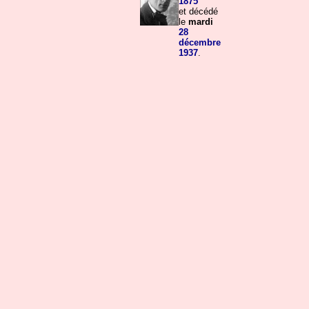
1875
et décédé
le
mardi
28
décembre
1937
.