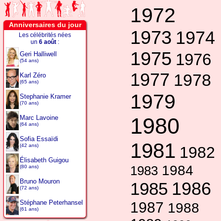
1972
Anniversaires du jour
1973
1974
Les célébrités nées
un
6 août
:
1975
Geri Halliwell
1976
(54 ans)
1977
1978
Karl Zéro
(65 ans)
1979
Stephanie Kramer
(70 ans)
1980
Marc Lavoine
(64 ans)
Sofia Essaïdi
1981
(42 ans)
1982
Élisabeth Guigou
1984
1983
(80 ans)
Bruno Mouron
1986
1985
(72 ans)
Stéphane Peterhansel
1987
1988
(61 ans)