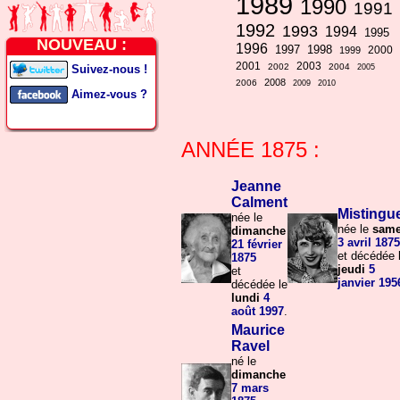
1989
1990
1991
1992
1993
1994
1995
NOUVEAU :
1996
1997
1998
2000
1999
2001
2003
2002
2004
Suivez-nous !
2005
2008
2006
2009
2010
Aimez-vous ?
ANNÉE
1875
:
Jeanne
Calment
Mistingue
née le
née le
same
dimanche
3 avril
1875
21 février
et décédée 
1875
jeudi
5
et
janvier
195
décédée le
lundi
4
août
1997
.
Maurice
Ravel
né le
dimanche
7 mars