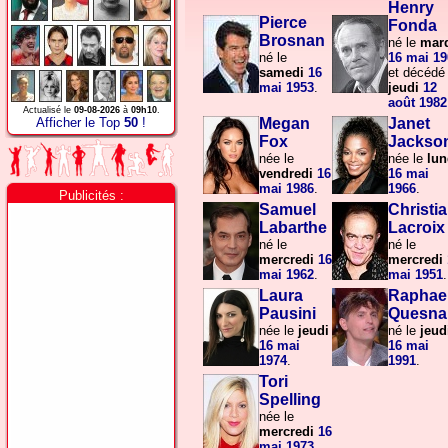
Henry
Pierce
Fonda
Brosnan
né le
mar
né le
16 mai
19
samedi
16
et décédé 
mai
1953
.
jeudi
12
août
1982
Actualisé le
09-08-2026
à
09h10
.
Afficher le Top
50
!
Megan
Janet
Fox
Jackso
née le
née le
lun
vendredi
16
16 mai
mai
1986
.
1966
.
Publicités :
Samuel
Christi
Labarthe
Lacroix
né le
né le
mercredi
16
mercredi
mai
1962
.
mai
1951
.
Laura
Raphae
Pausini
Quesna
née le
jeudi
né le
jeud
16 mai
16 mai
1974
.
1991
.
Tori
Spelling
née le
mercredi
16
mai
1973
.