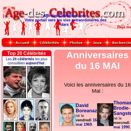
Mot du jour :
Age-des-Celebrites.com :
Votre portail vers les vies extraordinaires des
stars !
Déjà m
Anniversaires
Top 20 Célébrités
Les
20 célébrités
les plus
du 16 MAI
consultées
aujourd'hui
:
Voici les anniversaires du
16
Mai :
Thoma
David
Brodie-
Boreanaz
Sangst
né le
né le
vendredi
16
mercredi
mai
1969
.
mai
1990
.