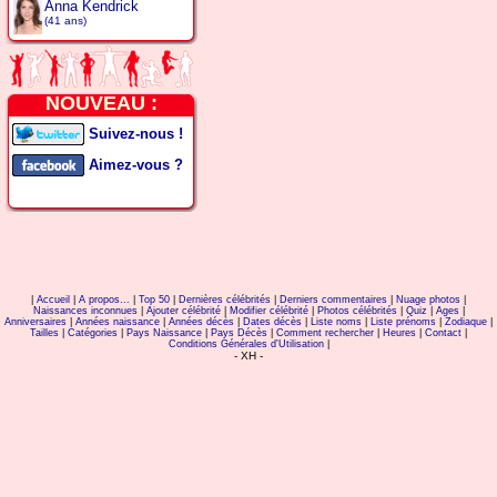
Anna Kendrick
(41 ans)
NOUVEAU :
Suivez-nous !
Aimez-vous ?
|
Accueil
|
A propos...
|
Top 50
|
Dernières célébrités
|
Derniers commentaires
|
Nuage photos
|
Naissances inconnues
|
Ajouter célébrité
|
Modifier célébrité
|
Photos célébrités
|
Quiz
|
Ages
|
Anniversaires
|
Années naissance
|
Années décès
|
Dates décès
|
Liste noms
|
Liste prénoms
|
Zodiaque
|
Tailles
|
Catégories
|
Pays Naissance
|
Pays Décès
|
Comment rechercher
|
Heures
|
Contact
|
Conditions Générales d'Utilisation
|
- XH -