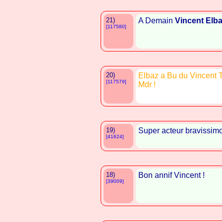
21)
A Demain
Vincent Elb
[117580]
20)
Elbaz a Bu du Vincent T
[117579]
Mdr !
19)
Super acteur bravissim
[41624]
18)
Bon annif Vincent !
[39009]