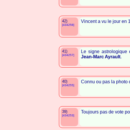
42)
Vincent a vu le jour en 
[434258]
41)
Le signe astrologique
[434257]
Jean-Marc Ayrault
.
40)
Connu ou pas la photo d
[434255]
39)
Toujours pas de vote po
[434253]