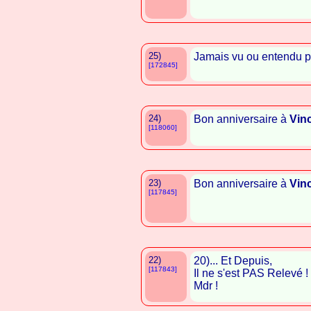
25)
Jamais vu ou entendu par
[172845]
24)
Bon anniversaire à
Vin
[118060]
23)
Bon anniversaire à
Vin
[117845]
22)
20)... Et Depuis,
[117843]
Il ne s'est PAS Relevé !
Mdr !