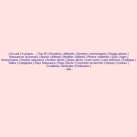
|
Accueil
|
A propos...
|
Top 50
|
Dernières célébrités
|
Derniers commentaires
|
Nuage photos
|
Naissances inconnues
|
Ajouter célébrité
|
Modifier célébrité
|
Photos célébrités
|
Quiz
|
Ages
|
Anniversaires
|
Années naissance
|
Années décès
|
Dates décès
|
Liste noms
|
Liste prénoms
|
Zodiaque
|
Tailles
|
Catégories
|
Pays Naissance
|
Pays Décès
|
Comment rechercher
|
Heures
|
Contact
|
Conditions Générales d'Utilisation
|
- XH -