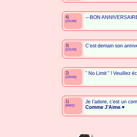
4)
---BON ANNIVERSAIRE---
[10168]
3)
C'est demain son annive
[10130]
2)
" No Limit " ! Veuillez é
[10026]
1)
Je l'adore, c'est un co
[9902]
Comme J'Aime
.♥