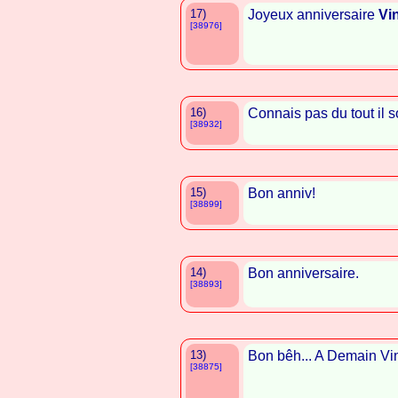
17)
Joyeux anniversaire
Vi
[38976]
16)
Connais pas du tout il s
[38932]
15)
Bon anniv!
[38899]
14)
Bon anniversaire.
[38893]
13)
Bon bêh... A Demain Vin
[38875]