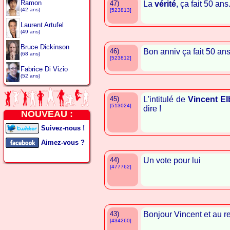
Ramon
47)
La
vérité
, ça fait 50 ans
(42 ans)
[523813]
Laurent Artufel
(49 ans)
Bruce Dickinson
46)
Bon anniv ça fait 50 ans
(68 ans)
[523812]
Fabrice Di Vizio
(52 ans)
45)
L'intitulé de
Vincent El
[513024]
dire !
NOUVEAU :
Suivez-nous !
Aimez-vous ?
44)
Un vote pour lui
[477762]
43)
Bonjour Vincent et au re
[434260]