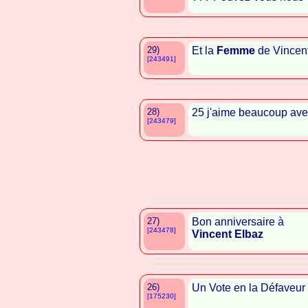
29)
Et la
Femme
de Vincent
[243491]
28)
25 j'aime beaucoup av
[243479]
27)
Bon anniversaire à
[243478]
Vincent Elbaz
26)
Un Vote en la Défaveur
[175230]