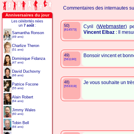
Commentaires des internautes s
Anniversaires du jour
Les célébrités nées
un
7 août
:
50)
Webmaster
Cyril (
) p
[614573]
Vincent Elbaz
: Il mesu
Samantha Ronson
(49 ans)
Charlize Theron
(51 ans)
49)
Bonsoir vincent et bonne
Dominique Fidanza
[561190]
(47 ans)
David Duchovny
(66 ans)
48)
Je vous souhaite un trè
Patrice Focone
[553319]
(55 ans)
Alain Robert
(64 ans)
Jimmy Wales
(60 ans)
Tobin Bell
(84 ans)