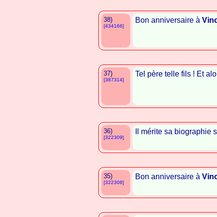
38)
Bon anniversaire à
Vin
[434166]
37)
Tel père telle fils ! Et 
[387314]
36)
Il mérite sa biographie s
[322309]
35)
Bon anniversaire à
Vin
[322308]