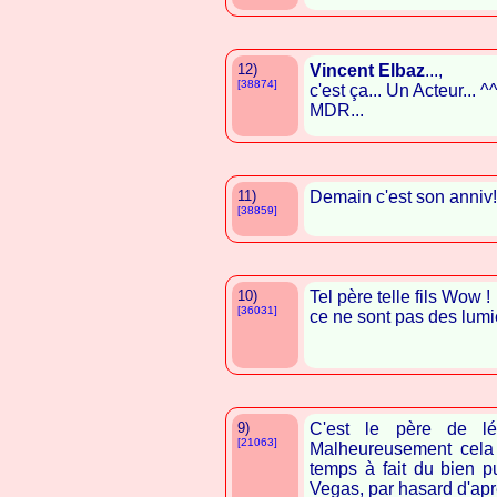
12)
Vincent Elbaz
...,
[38874]
c'est ça... Un Acteur... ^
MDR...
11)
Demain c'est son anniv!
[38859]
10)
Tel père telle fils Wow !
[36031]
ce ne sont pas des lumi
9)
C'est le père de lé
[21063]
Malheureusement cela 
temps à fait du bien p
Vegas, par hasard d'aprè