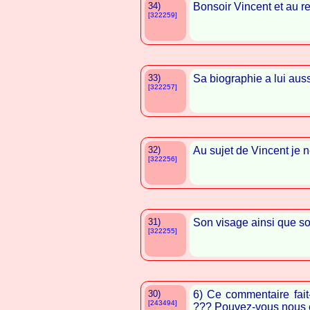
34)
Bonsoir Vincent et au re
[322259]
33)
Sa biographie a lui auss
[322257]
32)
Au sujet de Vincent je n
[322256]
31)
Son visage ainsi que s
[322255]
30)
6) Ce commentaire fait
[243494]
??? Pouvez-vous nous e