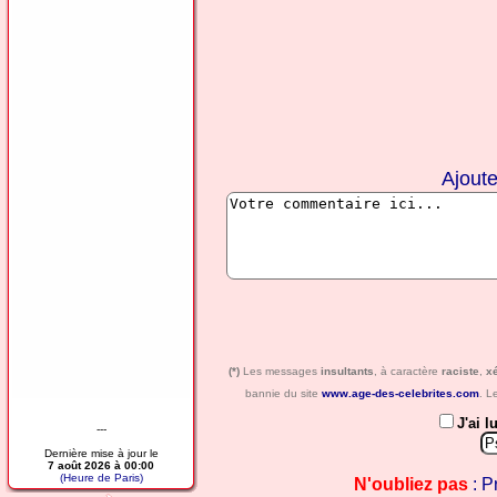
Ajout
(*)
Les messages
insultants
, à caractère
raciste
,
x
bannie du site
www.age-des-celebrites.com
. L
J'ai l
---
Dernière mise à jour le
7 août 2026 à 00:00
(Heure de Paris)
N'oubliez pas
: P