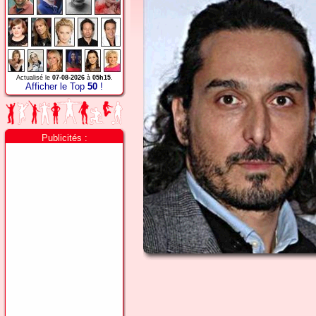
Actualisé le
07-08-2026
à
05h15
.
Afficher le Top
50
!
Publicités :