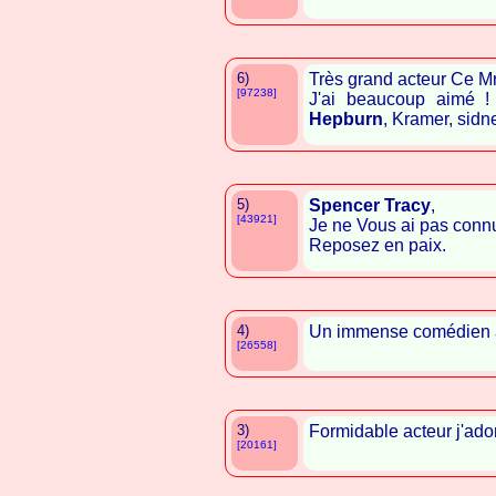
6)
Très grand acteur Ce 
[97238]
J'ai beaucoup aimé !
Hepburn
, Kramer, sidne
5)
Spencer Tracy
,
[43921]
Je ne Vous ai pas connu
Reposez en paix.
4)
Un immense comédien 
[26558]
3)
Formidable acteur j'ado
[20161]