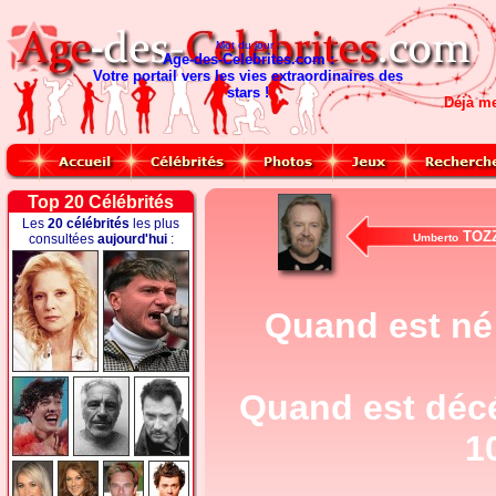
Mot du jour :
Age-des-Celebrites.com :
Votre portail vers les vies extraordinaires des
stars !
Déjà m
Top 20 Célébrités
Les
20 célébrités
les plus
TOZZ
consultées
aujourd'hui
:
Umberto
Quand est né
Quand est déc
1