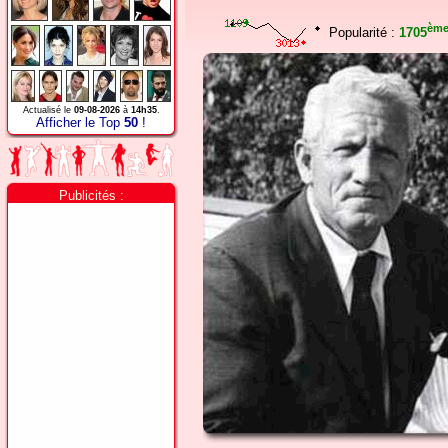
èm
Popularité :
1705
Actualisé le
09-08-2026
à
14h35
.
Afficher le Top
50
!
Publicités :