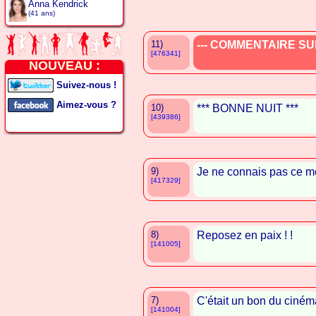
Anna Kendrick
(41 ans)
11)
--- COMMENTAIRE SUP
[476341]
NOUVEAU :
Suivez-nous !
Aimez-vous ?
10)
*** BONNE NUIT ***
[439386]
9)
Je ne connais pas ce m
[417329]
8)
Reposez en paix ! !
[141005]
7)
C'était un bon du ciném
[141004]