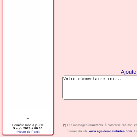
Ajoute
---
Dernière mise à jour le
(*)
Les messages
insultants
, à caractère
raciste
,
x
9 août 2026 à 00:00
bannie du site
www.age-des-celebrites.com
. L
(Heure de Paris)