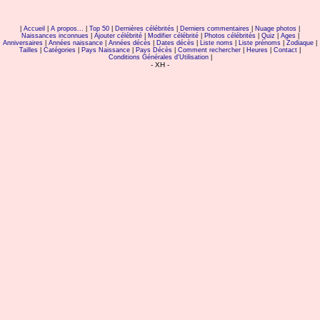
|
Accueil
|
A propos...
|
Top 50
|
Dernières célébrités
|
Derniers commentaires
|
Nuage photos
|
Naissances inconnues
|
Ajouter célébrité
|
Modifier célébrité
|
Photos célébrités
|
Quiz
|
Ages
|
Anniversaires
|
Années naissance
|
Années décès
|
Dates décès
|
Liste noms
|
Liste prénoms
|
Zodiaque
|
Tailles
|
Catégories
|
Pays Naissance
|
Pays Décès
|
Comment rechercher
|
Heures
|
Contact
|
Conditions Générales d'Utilisation
|
- XH -