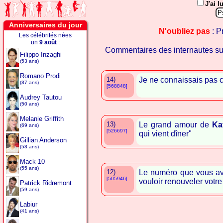
J'ai l
Anniversaires du jour
N'oubliez pas
: P
Les célébrités nées
un
9 août
:
Commentaires des internautes s
Filippo Inzaghi
(53 ans)
Romano Prodi
14)
Je ne connaissais pas c
(87 ans)
[568848]
Audrey Tautou
(50 ans)
Melanie Griffith
13)
Le grand amour de
Ka
(69 ans)
[526697]
qui vient dîner"
Gillian Anderson
(58 ans)
Mack 10
(55 ans)
12)
Le numéro que vous ave
[505946]
vouloir renouveler votr
Patrick Ridremont
(59 ans)
Labiur
(41 ans)