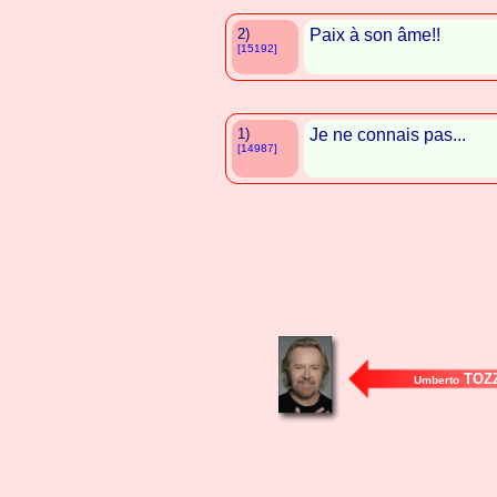
2)
Paix à son âme!!
[15192]
1)
Je ne connais pas...
[14987]
TOZZ
Umberto