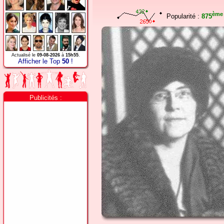
ème
Popularité :
875
Actualisé le
09-08-2026
à
15h55
.
Afficher le Top
50
!
Publicités :