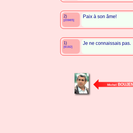
2)
Paix à son âme!
[20965]
1)
Je ne connaissais pas.
[9192]
BOUJE
Michel