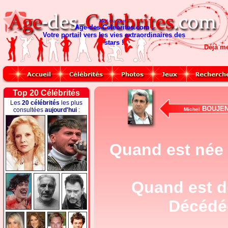
Mot du jour :
Age-des-Celebrites.com :
Votre portail vers les vies extraordinaires des
stars !
Déjà m
Top 20 Célébrités
Les
20 célébrités
les plus
BOUJE
consultées
aujourd'hui
:
Michel
Quand est née
Quand est 
Décédée