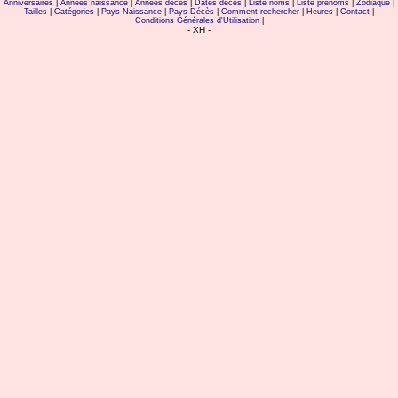
Anniversaires
|
Années naissance
|
Années décès
|
Dates décès
|
Liste noms
|
Liste prénoms
|
Zodiaque
|
Tailles
|
Catégories
|
Pays Naissance
|
Pays Décès
|
Comment rechercher
|
Heures
|
Contact
|
Conditions Générales d'Utilisation
|
- XH -