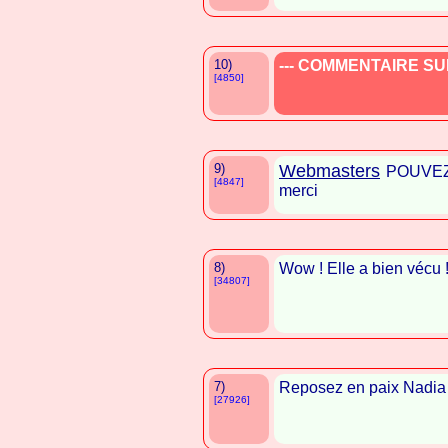
10)
--- COMMENTAIRE SUP
[4850]
9)
Webmasters
POUVEZ
[4847]
merci
8)
Wow ! Elle a bien vécu 
[34807]
7)
Reposez en paix Nadia
[27926]