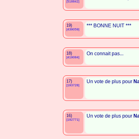
[518842]
19)
*** BONNE NUIT ***
[439059]
18)
On connait pas...
[419084]
17)
Un vote de plus pour
Na
[193728]
16)
Un vote de plus pour
Na
[192771]