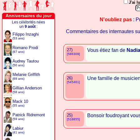
J'ai l
Anniversaires du jour
N'oubliez pas
: P
Les célébrités nées
un
9 août
:
Commentaires des internautes s
Filippo Inzaghi
(53 ans)
Romano Prodi
27)
Vous étiez fan de
Nadia
(87 ans)
[586309]
Audrey Tautou
(50 ans)
Melanie Griffith
26)
Une famille de musicien
(69 ans)
[545461]
Gillian Anderson
(58 ans)
Mack 10
(55 ans)
Patrick Ridremont
25)
Bonsoir foudroyant vous
(59 ans)
[518855]
Labiur
(41 ans)