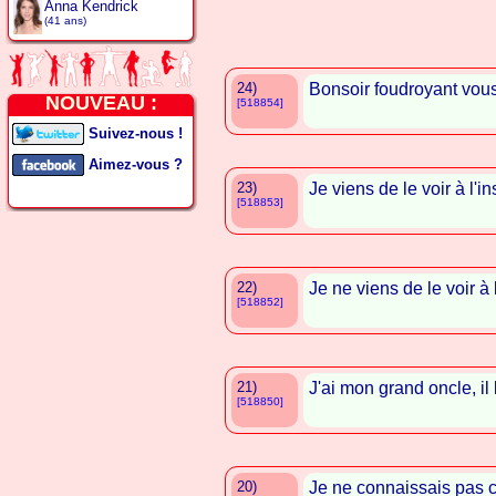
Anna Kendrick
(41 ans)
24)
Bonsoir foudroyant vous
NOUVEAU :
[518854]
Suivez-nous !
Aimez-vous ?
23)
Je viens de le voir à l'i
[518853]
22)
Je ne viens de le voir à 
[518852]
21)
J'ai mon grand oncle, il 
[518850]
20)
Je ne connaissais pas 