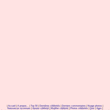
|
Accueil
|
A propos...
|
Top 50
|
Dernières célébrités
|
Derniers commentaires
|
Nuage photos
|
Naissances inconnues
|
Ajouter célébrité
|
Modifier célébrité
|
Photos célébrités
|
Quiz
|
Ages
|