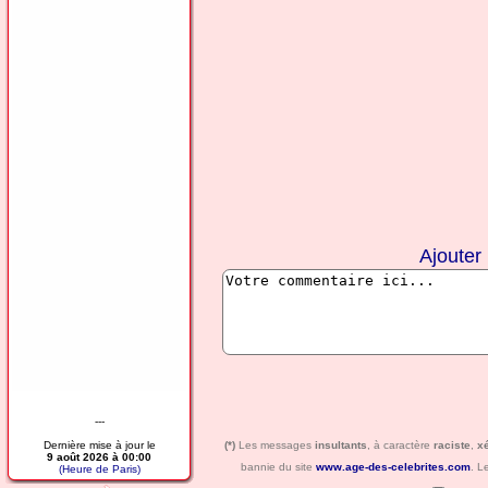
Ajouter
---
Dernière mise à jour le
(*)
Les messages
insultants
, à caractère
raciste
,
x
9 août 2026 à 00:00
bannie du site
www.age-des-celebrites.com
. L
(Heure de Paris)