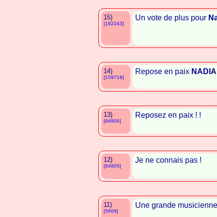
15)
Un vote de plus pour
Na
[192243]
14)
Repose en paix
NADI
[159718]
13)
Reposez en paix ! !
[64906]
12)
Je ne connais pas !
[64905]
11)
Une grande musicienne
[5609]