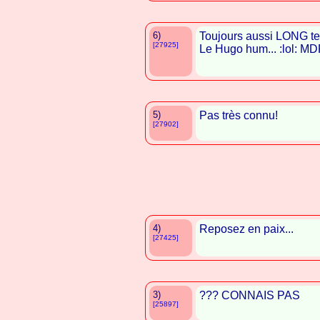
6)
Toujours aussi LONG t
[27925]
Le Hugo hum... :lol: MD
5)
Pas très connu!
[27902]
4)
Reposez en paix...
[27425]
3)
??? CONNAIS PAS
[25897]