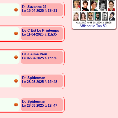
De
Suzanne 29
Le
15-04-2025
à
17h31
{A.S.A.G.A.S.G.R.S.A.S.C}
Actualisé le
09-08-2026
à
12h00
.
Afficher le Top
50
!
De
C Est Le Printemps
Le
11-04-2025
à
11h35
{A.S.A.G.A.S.G.R.S.A.S.C}
De
J Aime Bien
Le
02-04-2025
à
15h36
{A.S.A.G.A.S.G.R.S.A.S.C}
De
Spiderman
Le
28-03-2025
à
19h48
{A.T.C.G.S.C.G.G.A.A.A.T}
De
Spiderman
Le
28-03-2025
à
19h47
{A.T.C.G.S.C.G.G.A.A.A.T}