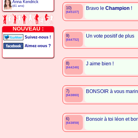
Anna Kendrick
(41 ans)
10)
Bravo le
Champion
!
[645107]
NOUVEAU :
9)
Un vote positif de plus
Suivez-nous !
[644752]
Aimez-vous ?
8)
J aime bien !
[644246]
7)
BONSOIR à vous marina
[643860]
6)
Bonsoir à toi léon et bon
[643859]