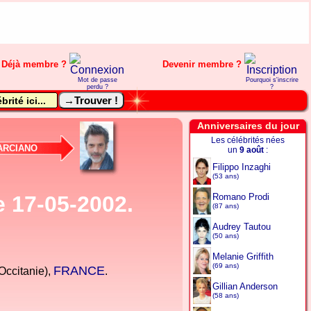
Déjà membre ?
Devenir membre ?
Mot de passe
Pourquoi s'inscrire
perdu ?
?
Anniversaires du jour
Les célébrités nées
RCIANO
un
9 août
:
Filippo Inzaghi
(53 ans)
 17-05-2002.
Romano Prodi
(87 ans)
Audrey Tautou
(50 ans)
Melanie Griffith
(69 ans)
FRANCE
Occitanie),
.
Gillian Anderson
(58 ans)