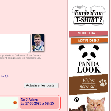
 supprimés et l'adresse IP de l'auteur
ement corrigés par les modérateurs.
).
rire ?
De
J Adore
Le
17-05-2025
à
09h15
{A.T.T.G.E.I.A.B.T.E.E.B}