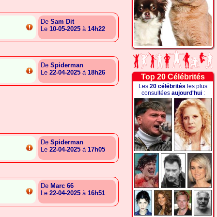
De
Sam Dit
Le
10-05-2025
à
14h22
{A.T.G.A.B.G.A.S.C.G.T.B}
De
Spiderman
Le
22-04-2025
à
18h26
Top 20 Célébrités
{A.T.C.G.S.C.G.G.A.A.A.T}
Les
20 célébrités
les plus
consultées
aujourd'hui
:
De
Spiderman
Le
22-04-2025
à
17h05
{A.T.C.G.S.C.G.G.A.A.A.T}
De
Marc 66
Le
22-04-2025
à
16h51
{A.S.A.G.A.S.G.R.S.A.S.C}