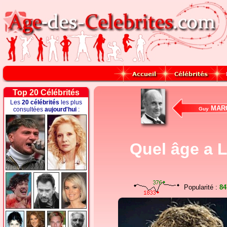
Top 20 Célébrités
Les
20 célébrités
les plus
MAR
consultées
aujourd'hui
:
Guy
Quel âge a L
Popularité :
84