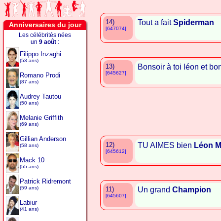
14)
Tout a fait
Spiderman
Anniversaires du jour
[647074]
Les célébrités nées
un
9 août
:
Filippo Inzaghi
(53 ans)
13)
Bonsoir à toi léon et bon
[645627]
Romano Prodi
(87 ans)
Audrey Tautou
(50 ans)
Melanie Griffith
(69 ans)
Gillian Anderson
12)
TU AIMES bien
Léon M
(58 ans)
[645612]
Mack 10
(55 ans)
Patrick Ridremont
(59 ans)
11)
Un grand
Champion
[645607]
Labiur
(41 ans)