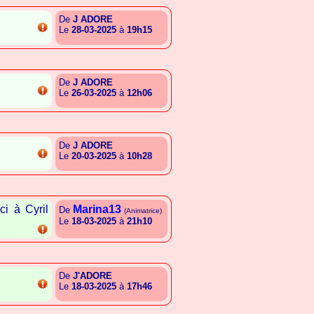
De
J ADORE
Le
28-03-2025
à
19h15
{A.S.A.G.A.S.G.R.S.A.S.C}
De
J ADORE
Le
26-03-2025
à
12h06
{A.S.A.G.A.S.G.R.S.A.S.C}
De
J ADORE
Le
20-03-2025
à
10h28
{A.S.A.G.A.S.G.R.S.A.S.C}
ci à Cyril
Marina13
De
(Animatrice)
Le
18-03-2025
à
21h10
{A.I.I.G.S.T.A.B.A.A.L.S}
De
J'ADORE
Le
18-03-2025
à
17h46
{A.S.A.G.A.S.G.R.S.A.S.C}