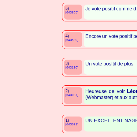
5)
Je vote positif comme d
[643855]
4)
Encore un vote positif p
[643589]
3)
Un vote posItif de plus
[643130]
2)
Heureuse de voir
Léo
[643087]
(Webmaster) et aux aut
1)
UN EXCELLENT NAGE
[643071]