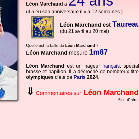
24 ans
Léon Marchand
a
(il a eu son anniversaire il y a 12 semaines.)
Taurea
Léon Marchand est
(du 21 avril au 20 mai)
Quelle est la taille de
Léon Marchand
?
1m87
Léon Marchand
mesure
Léon Marchand
est un nageur
français
, spécia
brasse et papillon. Il a décroché de nombreux titr
olympiques
d'été de
Paris
2024
.
⇓
Léon Marchand
Commentaires sur
Plus d'info 