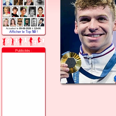
Actualisé le
09-08-2026
à
12h00
.
Afficher le Top
50
!
Publicités :