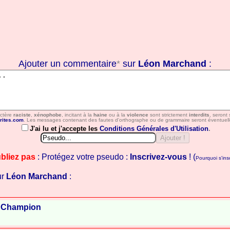
Ajouter un commentaire
*
sur
Léon Marchand
:
actère
raciste
,
xénophobe
, incitant à la
haine
ou à la
violence
sont strictement
interdits
, seront
rites.com
. Les messages contenant des fautes d'orthographe ou de grammaire seront éventuell
J'ai lu et j'accepte les
Conditions Générales d'Utilisation
.
bliez pas
: Protégez votre pseudo :
Inscrivez-vous
! (
Pourquoi s'insc
ur
Léon Marchand
:
d
Champion