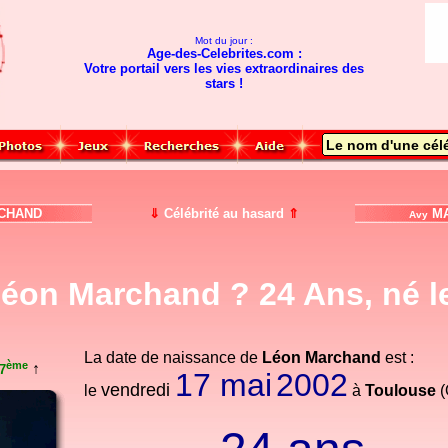
Mot du jour :
Age-des-Celebrites.com :
Votre portail vers les vies extraordinaires des
stars !
CHAND
⇓
Célébrité au hasard
⇑
MA
Avy
éon Marchand ? 24 Ans, né le
La date de naissance de
Léon Marchand
est :
ème
↑
7
17 mai
2002
vendredi
le
à
Toulouse
(