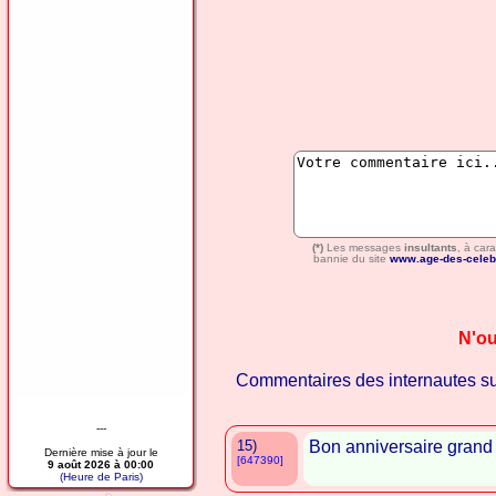
(*)
Les messages
insultants
, à car
bannie du site
www.age-des-celeb
N'ou
Commentaires des internautes s
---
15)
Bon anniversaire gran
Dernière mise à jour le
[647390]
9 août 2026 à 00:00
(Heure de Paris)