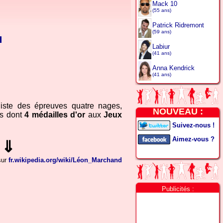
Mack 10
(55 ans)
Patrick Ridremont
(59 ans)
u
Labiur
(41 ans)
Anna Kendrick
(41 ans)
liste des épreuves quatre nages,
NOUVEAU :
es dont
4 médailles d'or
aux
Jeux
Suivez-nous !
Aimez-vous ?
⇓
sur
fr.wikipedia.org/wiki/Léon_Marchand
Publicités :