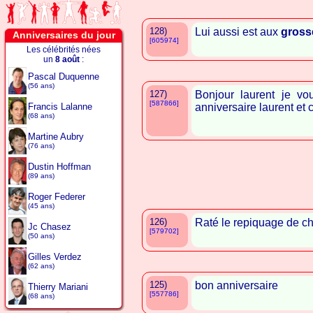
128)
Lui aussi est aux
gross
Anniversaires du jour
[605974]
Les célébrités nées
un
8 août
:
Pascal Duquenne
(56 ans)
127)
Bonjour laurent je vo
[587866]
Francis Lalanne
anniversaire laurent et c
(68 ans)
Martine Aubry
(76 ans)
Dustin Hoffman
(89 ans)
Roger Federer
(45 ans)
126)
Raté le repiquage de c
Jc Chasez
[579702]
(50 ans)
Gilles Verdez
(62 ans)
125)
bon anniversaire
Thierry Mariani
[557786]
(68 ans)