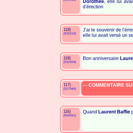
Dorothée
, elle lui av
d'érection
119)
J'ai le souvenir de l'é
[532310]
elle lui avait versé un s
118)
Bon anniversaire
Laure
[532309]
117)
--- COMMENTAIRE SUP
[527060]
116)
Quand
Laurent Baffie
p
[504561]