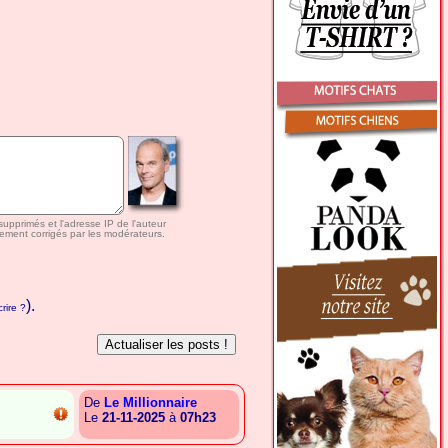
 supprimés et l'adresse IP de l'auteur
ement corrigés par les modérateurs.
).
rire ?
De
Le Millionnaire
Le
21-11-2025
à
07h23
{A.T.T.G.C.I.A.S.A.G.E.L}