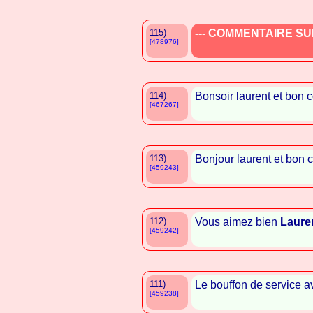
115)
--- COMMENTAIRE SUP
[478976]
114)
Bonsoir laurent et bon 
[467267]
113)
Bonjour laurent et bon 
[459243]
112)
Vous aimez bien
Lauren
[459242]
111)
Le bouffon de service 
[459238]