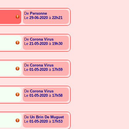
De
Personne
Le
29-06-2020
à
22h21
{A.A.B.G.T.T.A.S.E.G.C.I}
De
Corona Virus
Le
21-05-2020
à
19h30
{A.S.E.G.C.L.E.C.G.E.L.C}
De
Corona Virus
Le
01-05-2020
à
17h59
{A.T.R.G.S.S.G.I.G.E.L.L}
De
Corona Virus
Le
01-05-2020
à
17h58
{A.T.R.G.S.S.G.I.G.E.L.L}
De
Un Brin De Muguet
Le
01-05-2020
à
17h53
{G.T.B.A.S.C.A.A.E.G.T.B}