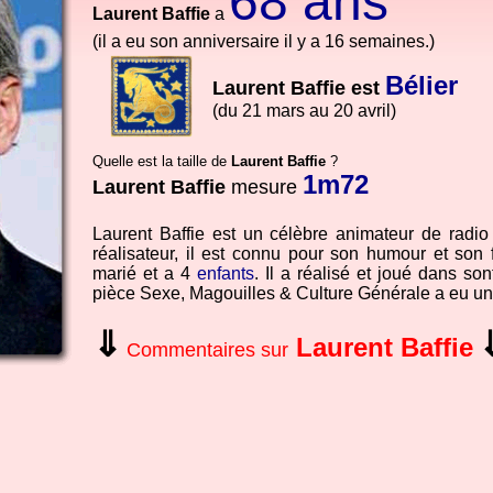
68 ans
Laurent Baffie
a
(il a eu son anniversaire il y a 16 semaines.)
Bélier
Laurent Baffie est
(du 21 mars au 20 avril)
Quelle est la taille de
Laurent Baffie
?
1m72
Laurent Baffie
mesure
Laurent Baffie est un célèbre animateur de radio e
réalisateur, il est connu pour son humour et son f
marié et a 4
enfants
. Il a réalisé et joué dans so
pièce Sexe, Magouilles & Culture Générale a eu un
⇓
Laurent Baffie
Commentaires sur