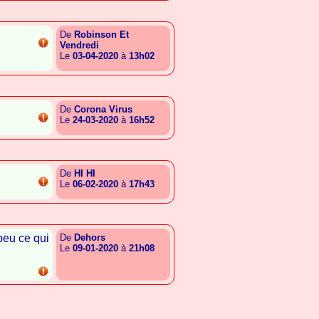
De
Robinson Et
Vendredi
Le
03-04-2020
à
13h02
{A.T.T.G.E.E.E.G.C.A.B.R}
De
Corona Virus
Le
24-03-2020
à
16h52
{A.S.E.G.B.R.A.L.E.E.G.E}
De
HI HI
Le
06-02-2020
à
17h43
{A.T.R.E.E.T.A.R.A.G.E.S}
peu ce qui
De
Dehors
Le
09-01-2020
à
21h08
{A.I.T.E.E.L.A.A.E.A.L.I}