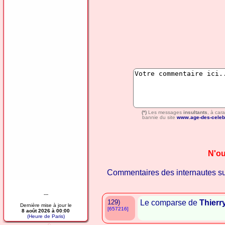
(*)
Les messages
insultants
, à car
bannie du site
www.age-des-celeb
N'ou
Commentaires des internautes s
---
129)
Le comparse de
Thierr
Dernière mise à jour le
[657216]
8 août 2026 à 00:00
(Heure de Paris)