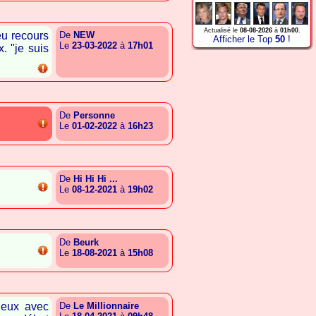
Actualisé le
08-08-2026
à
01h00
.
eu recours
De
NEW
Afficher le Top
50
!
Le
23-03-2022
à
17h01
. "je suis
{A.T.G.A.B.G.A.G.A.A.S.E}
De
Personne
Le
01-02-2022
à
16h23
{A.S.E.E.E.C.A.T.S.A.A.R}
De
Hi Hi Hi ...
Le
08-12-2021
à
19h02
{A.S.A.G.A.S.A.C.G.G.R.B}
De
Beurk
Le
18-08-2021
à
15h08
{A.A.B.G.T.S.E.A.C.G.R.E}
dieux avec
De
Le Millionnaire