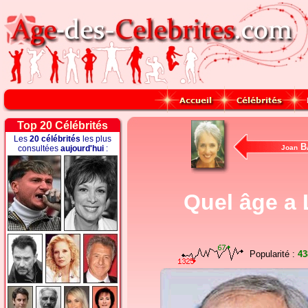
Top 20 Célébrités
Les
20 célébrités
les plus
B
consultées
aujourd'hui
:
Joan
Quel âge a 
Popularité :
43