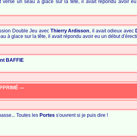
ait versé un seau à glace sur la tête, il avait répondu avoir e
mission Double Jeu avec
Thierry Ardisson
, il avait odieux avec
eau à glace sur la tête, il avait répondu avoir eu un début d'érect
nt BAFFIE
PRIMÉ ---
asse... Toutes les
Portes
s'ouvrent si je puis dire !