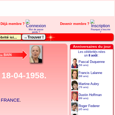
Déjà membre ?
Devenir membre ?
Mot de passe
Pourquoi s'inscrire
perdu ?
?
Anniversaires du jour
Les célébrités nées
BAIN
ra
un
8 août
:
Pascal Duquenne
(56 ans)
 18-04-1958.
Francis Lalanne
(68 ans)
Martine Aubry
(76 ans)
Dustin Hoffman
(89 ans)
FRANCE
,
.
Roger Federer
(45 ans)