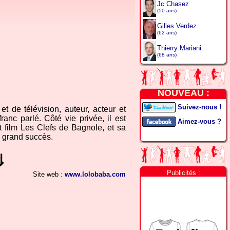
Jc Chasez
(50 ans)
Gilles Verdez
(62 ans)
Thierry Mariani
(68 ans)
NOUVEAU :
Suivez-nous !
t de télévision, auteur, acteur et
ranc parlé. Côté vie privée, il est
Aimez-vous ?
nt film Les Clefs de Bagnole, et sa
 grand succès.
⇓
Publicités :
Site web :
www.lolobaba.com