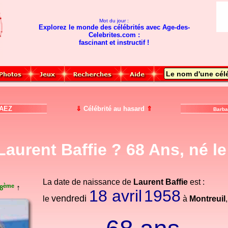
Mot du jour :
Explorez le monde des célébrités avec Age-des-
Celebrites.com :
fascinant et instructif !
AEZ
⇓
Célébrité au hasard
⇑
Barba
Laurent Baffie ? 68 Ans, né le
La date de naissance de
Laurent Baffie
est :
ème
↑
8
18 avril
1958
vendredi
le
à
Montreuil