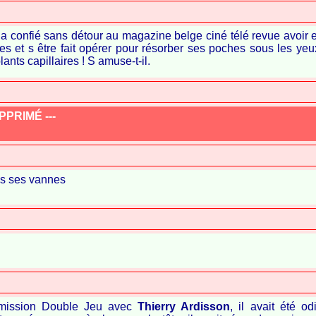
a confié sans détour au magazine belge ciné télé revue avoir 
res et s être fait opérer pour résorber ses poches sous les yeux
ants capillaires ! S amuse-t-il.
PRIMÉ ---
ns ses vannes
'émission Double Jeu avec
Thierry Ardisson
, il avait été o