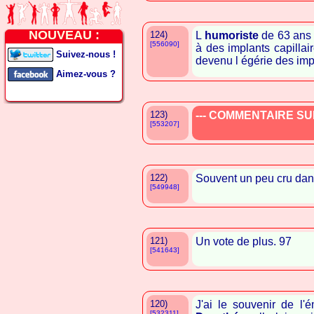
NOUVEAU :
124)
L
humoriste
de 63 ans 
[556090]
à des implants capillai
Suivez-nous !
devenu l égérie des impl
Aimez-vous ?
123)
--- COMMENTAIRE SUP
[553207]
122)
Souvent un peu cru da
[549948]
121)
Un vote de plus. 97
[541643]
120)
J'ai le souvenir de l
[532311]