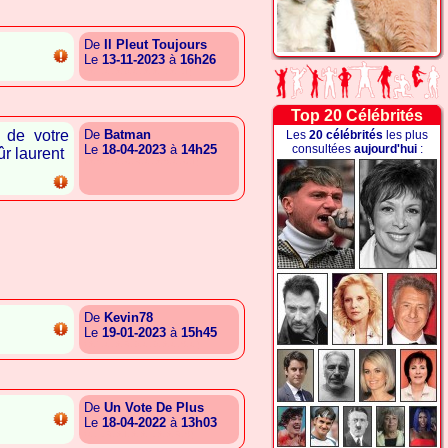
De
Il Pleut Toujours
Le
13-11-2023
à
16h26
{A.T.G.A.B.G.A.A.T.A.L.I}
Top 20 Célébrités
 de votre
De
Batman
Les
20 célébrités
les plus
Le
18-04-2023
à
14h25
consultées
aujourd'hui
:
ûr laurent
{A.S.E.G.C.R.G.A.S.G.C.I}
De
Kevin78
Le
19-01-2023
à
15h45
{A.T.G.A.R.B.G.B.A.G.S.G}
De
Un Vote De Plus
Le
18-04-2022
à
13h03
{G.L.R.A.I.A.A.L.A.A.R.S}