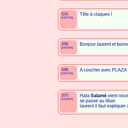
110)
Tête à claques !
[448750]
109)
Bonjour laurent et bonn
[445596]
108)
A coucher avec PLAZA
[434790]
107)
Hala
Salamé
vient nous
[429295]
se passe au liban
laurent il faut expliquer