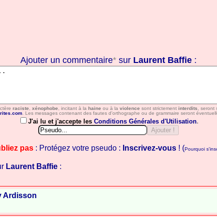
Ajouter un commentaire
*
sur
Laurent Baffie
:
actère
raciste
,
xénophobe
, incitant à la
haine
ou à la
violence
sont strictement
interdits
, seront
rites.com
. Les messages contenant des fautes d'orthographe ou de grammaire seront éventuell
J'ai lu et j'accepte les
Conditions Générales d'Utilisation
.
bliez pas
: Protégez votre pseudo :
Inscrivez-vous
! (
Pourquoi s'insc
ur
Laurent Baffie
:
y Ardisson