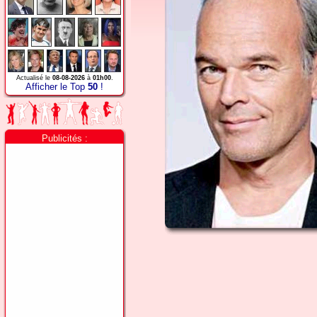
Actualisé le
08-08-2026
à
01h00
.
Afficher le Top
50
!
Publicités :