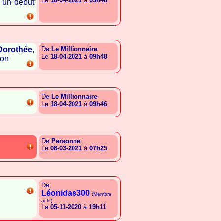
Le
18-04-2021
à
09h48
u un début
{A.T.T.G.C.I.A.S.A.G.E.L}
Dorothée
,
De
Le Millionnaire
Le
18-04-2021
à
09h48
ion
{A.T.T.G.C.I.A.S.A.G.E.L}
De
Le Millionnaire
Le
18-04-2021
à
09h46
{A.T.T.G.C.I.A.S.A.G.E.L}
De
Personne
Le
08-03-2021
à
07h25
{G.I.E.A.S.L.A.G.E.A.C.L}
De
Léonidas300
(Membre
actif)
Le
05-11-2020
à
19h11
{G.S.E.E.L.G.G.R.S.G.E.E}