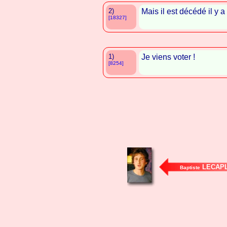
2)
Mais il est décédé il y 
[18327]
1)
Je viens voter !
[8254]
LECAPL
Baptiste