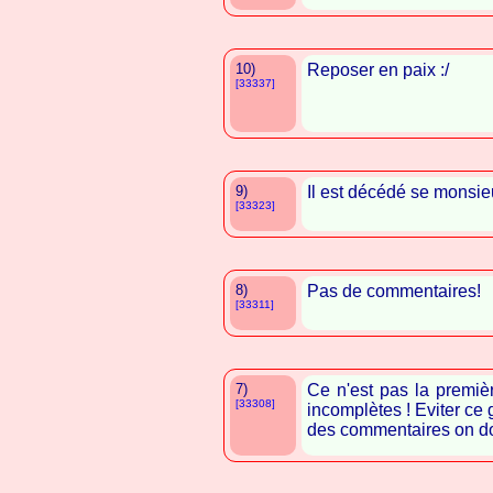
10)
Reposer en paix :/
[33337]
9)
Il est décédé se monsie
[33323]
8)
Pas de commentaires!
[33311]
7)
Ce n'est pas la premièr
[33308]
incomplètes ! Eviter ce
des commentaires on doi