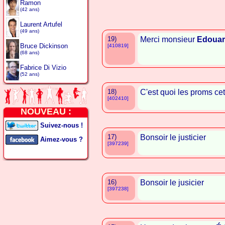
Ramon
(42 ans)
Laurent Artufel
(49 ans)
19)
Merci monsieur
Edouar
Bruce Dickinson
[410819]
(68 ans)
Fabrice Di Vizio
(52 ans)
18)
C'est quoi les proms ce
[402410]
NOUVEAU :
Suivez-nous !
17)
Bonsoir le justicier
Aimez-vous ?
[397239]
16)
Bonsoir le jusicier
[397238]