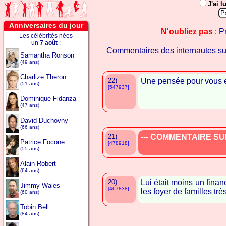
J'ai l
Anniversaires du jour
N'oubliez pas
: P
Les célébrités nées
un
7 août
:
Commentaires des internautes s
Samantha Ronson
(49 ans)
Charlize Theron
22)
Une pensée pour vous e
(51 ans)
[547937]
Dominique Fidanza
(47 ans)
David Duchovny
(66 ans)
21)
--- COMMENTAIRE SUP
Patrice Focone
[478918]
(55 ans)
Alain Robert
(64 ans)
20)
Lui était moins un financ
Jimmy Wales
[467838]
les foyer de familles tr
(60 ans)
Tobin Bell
(84 ans)