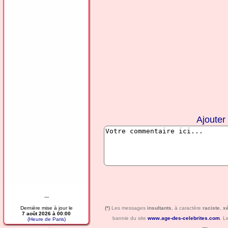
Ajouter
---
Dernière mise à jour le
(*)
Les messages
insultants
, à caractère
raciste
,
x
7 août 2026 à 00:00
bannie du site
www.age-des-celebrites.com
. L
(Heure de Paris)