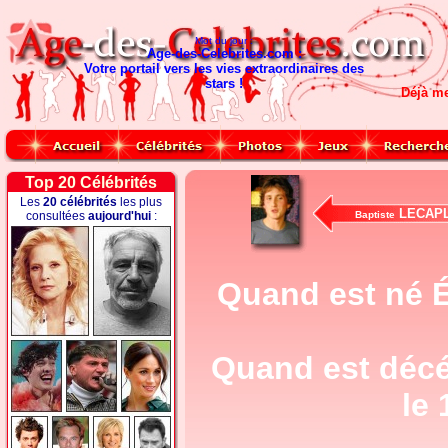
Mot du jour :
Age-des-Celebrites.com :
Votre portail vers les vies extraordinaires des
stars !
Déjà m
Top 20 Célébrités
Les
20 célébrités
les plus
LECAPL
consultées
aujourd'hui
:
Baptiste
Quand est né 
Quand est déc
le 