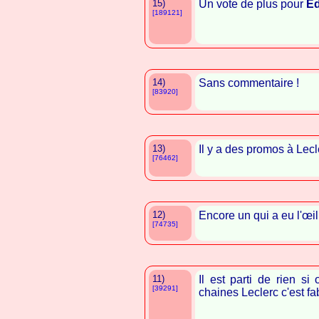
15)
Un vote de plus pour
Éd
[189121]
14)
Sans commentaire !
[83920]
13)
Il y a des promos à Lecl
[76462]
12)
Encore un qui a eu l'œil
[74735]
11)
Il est parti de rien si
[39291]
chaines Leclerc c'est fa