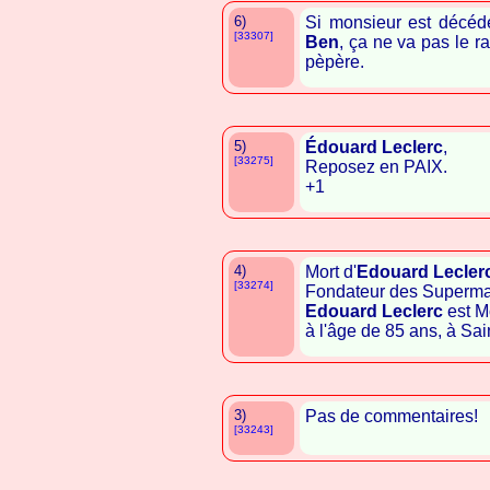
6)
Si monsieur est décédé,
[33307]
Ben
, ça ne va pas le r
pèpère.
5)
Édouard Leclerc
,
[33275]
Reposez en PAIX.
+1
4)
Mort d'
Edouard Lecler
[33274]
Fondateur des Superm
Edouard Leclerc
est M
à l'âge de 85 ans, à Sai
3)
Pas de commentaires!
[33243]