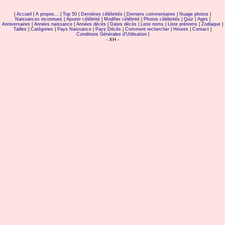
|
Accueil
|
A propos...
|
Top 50
|
Dernières célébrités
|
Derniers commentaires
|
Nuage photos
|
Naissances inconnues
|
Ajouter célébrité
|
Modifier célébrité
|
Photos célébrités
|
Quiz
|
Ages
|
Anniversaires
|
Années naissance
|
Années décès
|
Dates décès
|
Liste noms
|
Liste prénoms
|
Zodiaque
|
Tailles
|
Catégories
|
Pays Naissance
|
Pays Décès
|
Comment rechercher
|
Heures
|
Contact
|
Conditions Générales d'Utilisation
|
- XH -