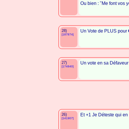
Ou bien : "Me font vos 
28)
Un Vote de PLUS pour
[187874]
27)
Un vote en sa Défaveur
[174840]
26)
Et +1 Je Déteste qui en
[141907]