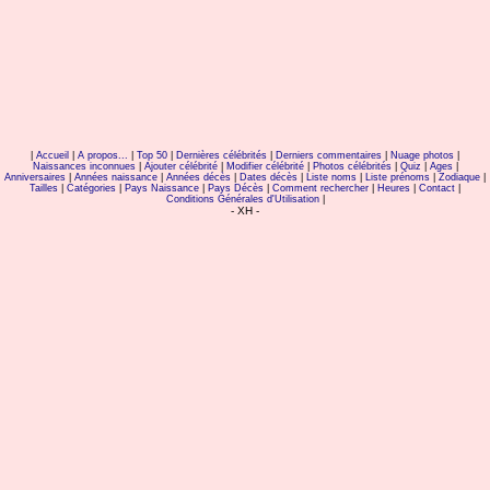
|
Accueil
|
A propos...
|
Top 50
|
Dernières célébrités
|
Derniers commentaires
|
Nuage photos
|
Naissances inconnues
|
Ajouter célébrité
|
Modifier célébrité
|
Photos célébrités
|
Quiz
|
Ages
|
Anniversaires
|
Années naissance
|
Années décès
|
Dates décès
|
Liste noms
|
Liste prénoms
|
Zodiaque
|
Tailles
|
Catégories
|
Pays Naissance
|
Pays Décès
|
Comment rechercher
|
Heures
|
Contact
|
Conditions Générales d'Utilisation
|
- XH -