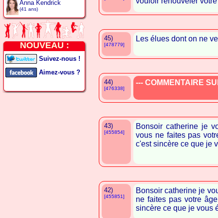
vouloir renouveler votr
Anna Kendrick
(41 ans)
45)
Les élues dont on ne ve
NOUVEAU :
[478779]
Suivez-nous !
Aimez-vous ?
44)
--- COMMENTAIRE SUP
[476338]
43)
Bonsoir catherine je v
[455854]
vous ne faites pas votr
c'est sincère ce que je 
42)
Bonsoir catherine je vo
[455851]
ne faites pas votre âge
sincère ce que je vous é