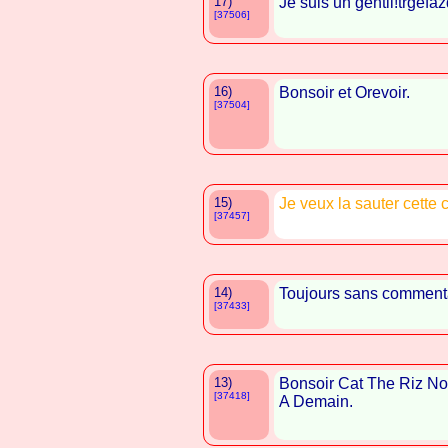
17)
Je suis un gentil!trgef
[37506]
16)
Bonsoir et Orevoir.
[37504]
15)
Je veux la sauter cette
[37457]
14)
Toujours sans commenta
[37433]
13)
Bonsoir Cat The Riz N
[37418]
A Demain.