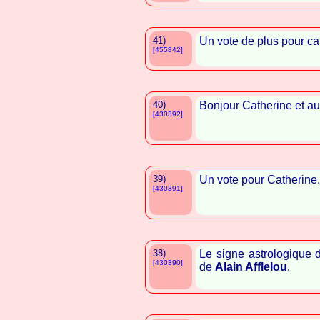
41)
Un vote de plus pour ca
[455842]
40)
Bonjour Catherine et au 
[430392]
39)
Un vote pour Catherine.
[430391]
38)
Le signe astrologique 
[430390]
de
Alain Afflelou
.