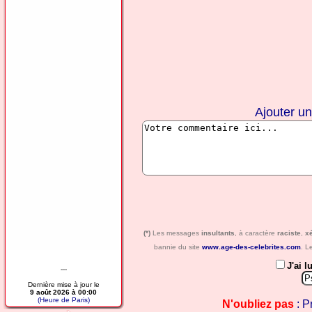
Ajouter u
(*)
Les messages
insultants
, à caractère
raciste
,
x
bannie du site
www.age-des-celebrites.com
. L
J'ai l
---
Dernière mise à jour le
9 août 2026 à 00:00
(Heure de Paris)
N'oubliez pas
: P