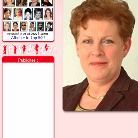
Actualisé le
09-08-2026
à
16h05
.
Afficher le Top
50
!
Publicités :