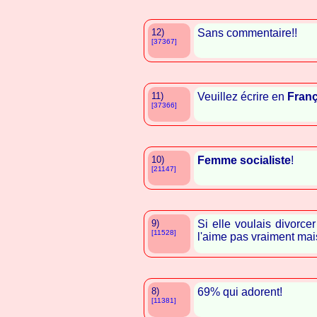
12)
Sans commentaire!!
[37367]
11)
Veuillez écrire en
Franç
[37366]
10)
Femme
socialiste
!
[21147]
9)
Si elle voulais divorce
[11528]
l'aime pas vraiment mais
8)
69% qui adorent!
[11381]