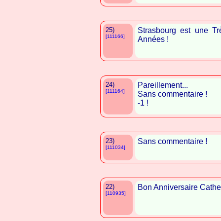
25)
Strasbourg est une T
[111166]
Années !
24)
Pareillement...
[111164]
Sans commentaire !
-1 !
23)
Sans commentaire !
[111034]
22)
Bon Anniversaire Cather
[110935]