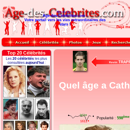
Mot du jour :
Age-des-Celebrites.com :
Votre portail vers les vies extraordinaires des
stars !
Déjà m
Top 20 Célébrités
Les
20 célébrités
les plus
TRAP
consultées
aujourd'hui
:
Kevin
Quel âge a Cath
ème
Popularité :
598