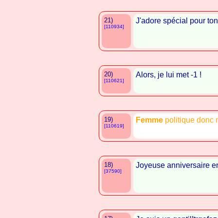
21)
J'adore spécial pour ton
[110934]
20)
Alors, je lui met -1 !
[110621]
19)
Femme
politique donc 
[110619]
18)
Joyeuse anniversaire e
[37590]