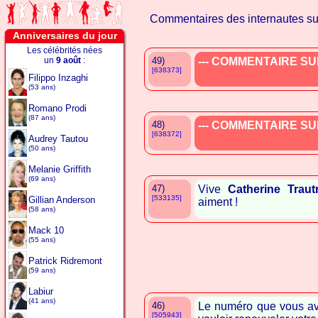
Commentaires des internautes s
Anniversaires du jour
Les célébrités nées
un
9 août
:
49)
--- COMMENTAIRE SUP
[638373]
Filippo Inzaghi
(53 ans)
Romano Prodi
(87 ans)
48)
--- COMMENTAIRE SUP
[638372]
Audrey Tautou
(50 ans)
Melanie Griffith
(69 ans)
47)
Vive
Catherine Trau
[533135]
Gillian Anderson
aiment !
(58 ans)
Mack 10
(55 ans)
Patrick Ridremont
(59 ans)
Labiur
(41 ans)
46)
Le numéro que vous ave
[505943]