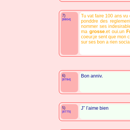
7)
Tu vat faire 100 ans vu 
[8804]
ponddre des reglements
nommer ses indesirables
ma
grosse
.et oui.un
F
coeur.je sent que mon co
sur ses bon a rien socia
6)
Bon anniv.
[8784]
5)
J" l'aime bien
[8775]