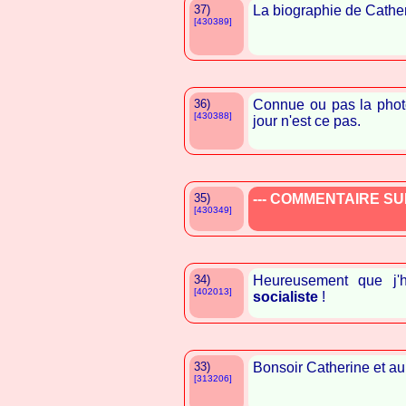
37)
La biographie de Catheri
[430389]
36)
Connue ou pas la photo
[430388]
jour n'est ce pas.
35)
--- COMMENTAIRE SUP
[430349]
34)
Heureusement que j'ha
[402013]
socialiste
!
33)
Bonsoir Catherine et au
[313206]