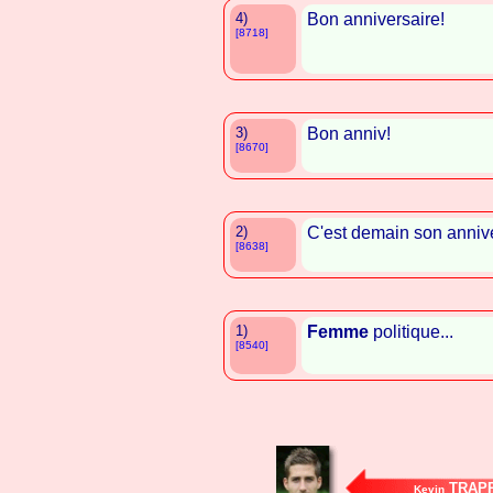
4)
Bon anniversaire!
[8718]
3)
Bon anniv!
[8670]
2)
C'est demain son annive
[8638]
1)
Femme
politique...
[8540]
TRAP
Kevin