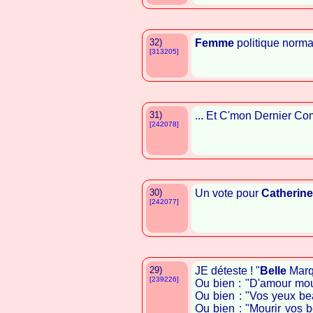
32)
Femme
politique norma
[313205]
31)
... Et C'mon Dernier Co
[242078]
30)
Un vote pour
Catherin
[242077]
29)
JE déteste ! "
Belle
Marqu
[239226]
Ou bien : "D'amour mou
Ou bien : "Vos yeux b
Ou bien : "Mourir vos 