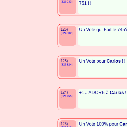
[226033]
751 ! ! !
126)
Un Vote qui Fait le 74
[224602]
125)
Un Vote pour
Carlos
! ! 
[223324]
124)
+1 J'ADORE à
Carlos
!
[221755]
123)
Un Vote 100% pour
Car