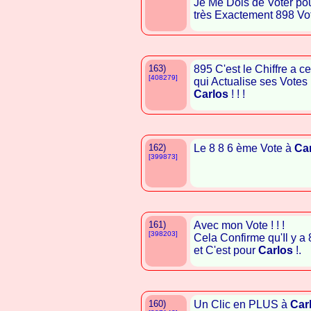
Je Me Dois de Voter pou
très Exactement 898 Vo
163)
895 C'est le Chiffre a 
[408279]
qui Actualise ses Votes 
Carlos
! ! !
162)
Le 8 8 6 ème Vote à
Ca
[399873]
161)
Avec mon Vote ! ! !
[398203]
Cela Confirme qu'Il y a
et C'est pour
Carlos
!.
160)
Un Clic en PLUS à
Car