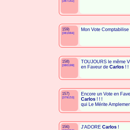
[387142]
159)
Mon Vote Comptabilise
[381684]
158)
TOUJOURS le même Vot
[380199]
en Faveur de
Carlos
! ! 
157)
Encore un Vote en Faveu
[379153]
Carlos
! ! !
qui Le Mérite Amplement ! 
156)
J'ADORE
Carlos
!