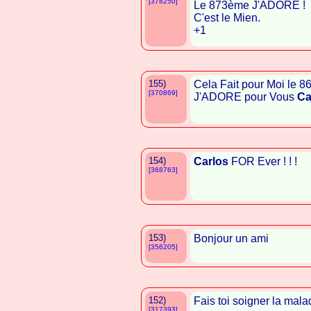
[378250]
Le 873ème J'ADORE !
C'est le Mien.
+1
155)
Cela Fait pour Moi le 
[370869]
J'ADORE pour Vous
Ca
154)
Carlos
FOR Ever ! ! !
[368763]
153)
Bonjour un ami
[356205]
152)
Fais toi soigner la mal
[317393]