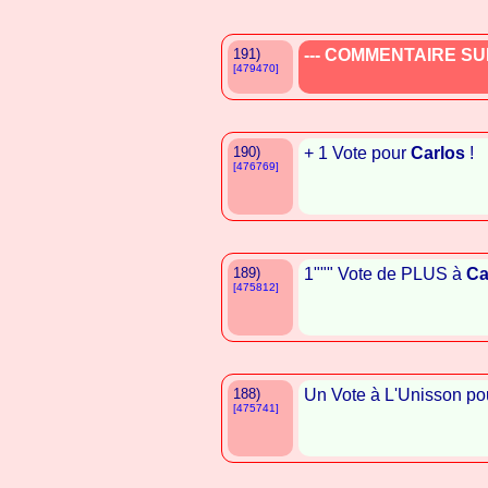
191)
--- COMMENTAIRE SUP
[479470]
190)
+ 1 Vote pour
Carlos
!
[476769]
189)
1""" Vote de PLUS à
Ca
[475812]
188)
Un Vote à L'Unisson p
[475741]