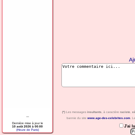
Aj
(*)
Les messages
insultants
, à caractère
raciste
,
x
---
bannie du site
www.age-des-celebrites.com
. L
Dernière mise à jour le
J'ai l
10 août 2026 à 00:00
(Heure de Paris)