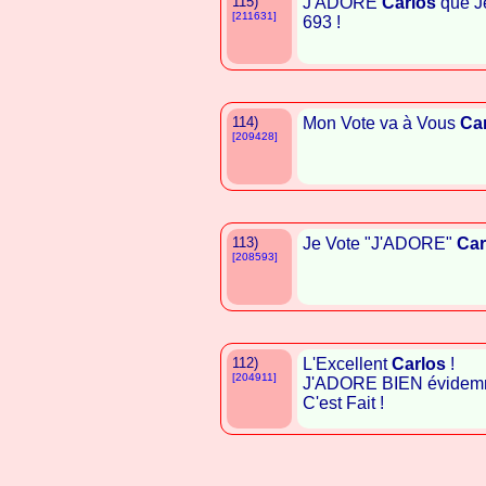
115)
J'ADORE
Carlos
que Je
[211631]
693 !
114)
Mon Vote va à Vous
Ca
[209428]
113)
Je Vote "J'ADORE"
Car
[208593]
112)
L'Excellent
Carlos
!
[204911]
J'ADORE BIEN évidemm
C'est Fait !