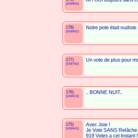
[439864]
178)
Notre pote était nudiste
[439862]
177)
Un vote de plus pour m
[439792]
176)
.. BONNE NUIT..
[439613]
175)
Avec Joie !
[438642]
Je Vote SANS Relâche
919 Votes a cet Instant ! ! 