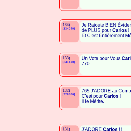
134)
Je Rajoute BIEN Évide
[234940]
de PLUS pour
Carlos
! 
Et C'est Entièrement Mér
133)
Un Vote pour Vous
Car
[231410]
770.
132)
765 J'ADORE au Compt
[229886]
C'est pour
Carlos
!
Il le Mérite.
131)
J'ADORE
Carlos
! ! !