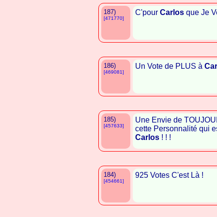
187)
C'pour
Carlos
que Je V
[471770]
186)
Un Vote de PLUS à
Car
[469081]
185)
Une Envie de TOUJOUR
[457633]
cette Personnalité qui e
Carlos
! ! !
184)
925 Votes C'est Là !
[454661]