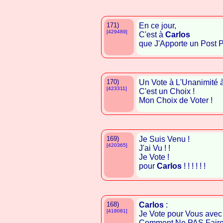
171)
En ce jour,
[429489]
C'est à
Carlos
que J'Apporte un Post Pos
170)
Un Vote à L'Unanimité 
[423311]
C'est un Choix !
Mon Choix de Voter !
169)
Je Suis Venu !
[420365]
J'ai Vu ! !
Je Vote !
pour
Carlos
! ! ! ! ! !
168)
Carlos
:
[418081]
Je Vote pour Vous avec 
Comment Ne PAS Faire Au