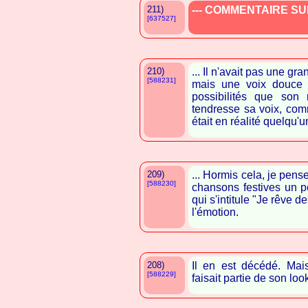
211)
--- COMMENTAIRE SUP
[637527]
210)
... Il n'avait pas une g
[588231]
mais une voix douce e
possibilités que son
tendresse sa voix, com
était en réalité quelqu'un
209)
... Hormis cela, je pens
[588230]
chansons festives un p
qui s'intitule "Je rêve 
l'émotion.
208)
Il en est décédé. Ma
[588229]
faisait partie de son lo