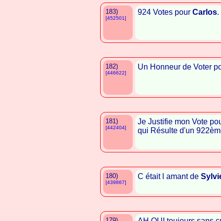
183)
924 Votes pour
Carlos
.
[452501]
182)
Un Honneur de Voter p
[446622]
181)
Je Justifie mon Vote po
[442404]
qui Résulte d'un 922èm
180)
C était l amant de
Sylvi
[439867]
179)
AH OUI toujours sans cu