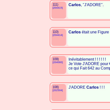
111)
Carlos
, "J'ADORE".
[204415]
110)
Carlos
était une Figure
[204414]
109)
Inévitablement ! ! ! ! ! !
[204060]
Je Vote J'ADORE pour
ce qui Fait 642 au Comp
108)
J'ADORE
Carlos
! ! !
[202504]