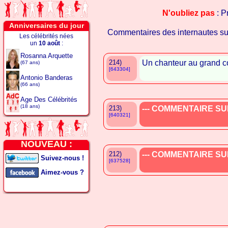
N'oubliez pas
: P
Anniversaires du jour
Commentaires des internautes s
Les célébrités nées
un
10 août
:
Rosanna Arquette
214)
Un chanteur au grand c
(67 ans)
[643304]
Antonio Banderas
(66 ans)
Age Des Célébrités
(18 ans)
213)
--- COMMENTAIRE SUP
[640321]
NOUVEAU :
212)
--- COMMENTAIRE SUP
Suivez-nous !
[637528]
Aimez-vous ?