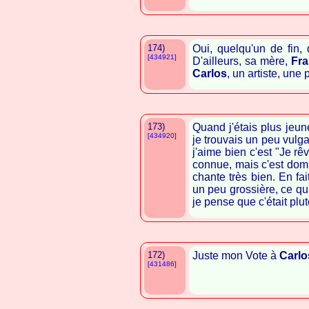
174)
Oui, quelqu'un de fin,
[434921]
D'ailleurs, sa mère,
Fra
Carlos
, un artiste, une
173)
Quand j'étais plus jeun
[434920]
je trouvais un peu vulga
j'aime bien c'est "Je rê
connue, mais c'est domma
chante très bien. En fa
un peu grossière, ce qu'i
je pense que c'était plu
172)
Juste mon Vote à
Carlo
[431486]