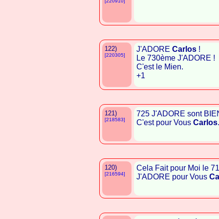
[220910]
122)
J'ADORE
Carlos
!
[220305]
Le 730ème J'ADORE !
C'est le Mien.
+1
121)
725 J'ADORE sont BIEN M
[218583]
C'est pour Vous
Carlos
120)
Cela Fait pour Moi le 
[216594]
J'ADORE pour Vous
Ca