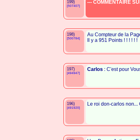
199)
--- COMMENTAIRE SUP
[507407]
198)
Au Compteur de la Pag
[500784]
Il y a 951 Points ! ! ! ! ! !
197)
Carlos
: C'est pour Vous 
[494947]
196)
Le roi don-carlos non...
[491920]