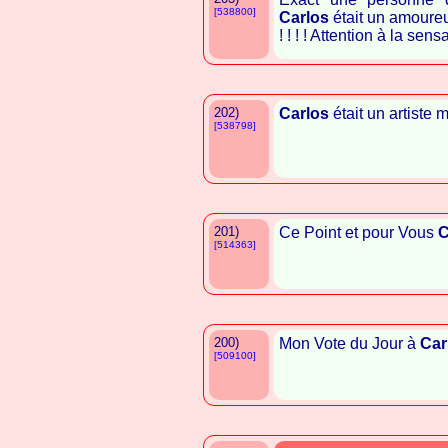
[538800]
Carlos
était un amoureu
! ! ! ! Attention à la sens
202)
Carlos
était un artiste 
[538798]
201)
Ce Point et pour Vous
C
[514363]
200)
Mon Vote du Jour à
Car
[509100]