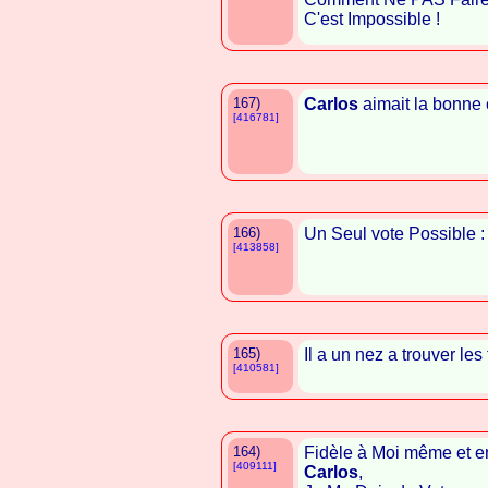
C'est Impossible !
167)
Carlos
aimait la bonne 
[416781]
166)
Un Seul vote Possible 
[413858]
165)
Il a un nez a trouver les 
[410581]
164)
Fidèle à Moi même et e
[409111]
Carlos
,