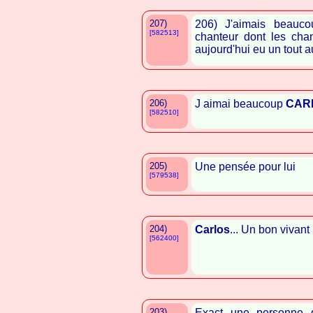
207)
206) J'aimais beauc
[582513]
chanteur dont les cha
aujourd'hui eu un tout 
206)
J aimai beaucoup
CAR
[582510]
205)
Une pensée pour lui
[579538]
204)
Carlos
... Un bon vivant 
[562400]
203)
Exact une personne d'