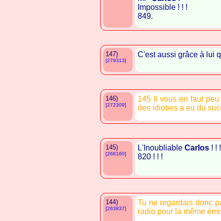
Impossible ! ! !
849.
147)
C'est aussi grâce à lui
[279313]
146)
145 Il vous en faut peu
[272309]
des idioties a eu du su
145)
L'Inoubliable
Carlos
! ! !
[268160]
820 ! ! !
144)
Tu ne regardais donc p
[263837]
radio pour la même émis