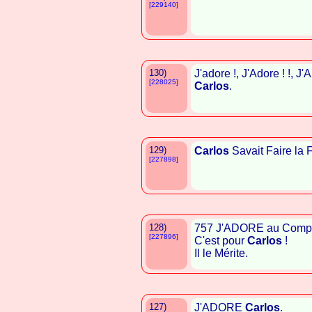
[229140]
130)
J'adore !, J'Adore ! !, J'
[228025]
Carlos
.
129)
Carlos
Savait Faire la Fê
[227898]
128)
757 J'ADORE au Compt
[227896]
C'est pour
Carlos
!
Il le Mérite.
127)
J'ADORE
Carlos
.