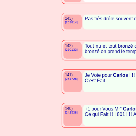
143)
Pas très drôle souvent c
[263814]
142)
Tout nu et tout bronzé 
[260133]
bronzé on prend le tem
141)
Je Vote pour
Carlos
! ! !
[251726]
C'est Fait.
140)
+1 pour Vous Mr"
Carlo
[242538]
Ce qui Fait ! ! ! 801 ! ! 