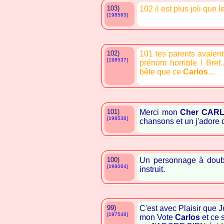
103)
102 il est plus joli que l
[198563]
102)
101 tes parents avaien
[198537]
prénom horrible ! Bref
bête que ce
Carlos
...
101)
Merci mon
Cher
CAR
[198536]
chansons et un j'adore d
100)
Un personnage à double
[198064]
instruit.
99)
C'est avec Plaisir que
[197546]
mon Vote
Carlos
et ce 