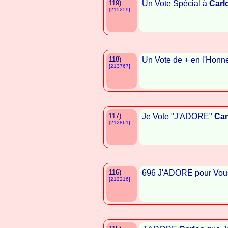
119)
Un Vote Spécial à
Carl
[215259]
118)
Un Vote de + en l'Honn
[213767]
117)
Je Vote "J'ADORE"
Car
[212861]
116)
696 J'ADORE pour Vo
[212216]