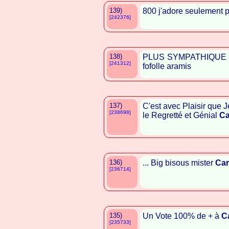
139)
800 j'adore seulement 
[242376]
138)
PLUS SYMPATHIQUE 
[241312]
fofolle aramis
137)
C'est avec Plaisir que J
[238698]
le Regretté et Génial
Ca
136)
... Big bisous mister
Car
[236714]
135)
Un Vote 100% de + à
C
[235733]