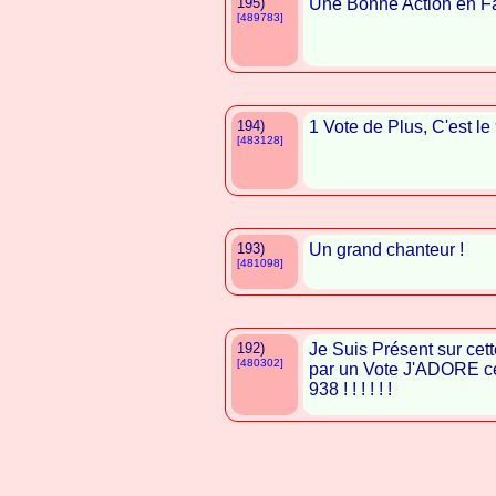
195)
Une Bonne Action en F
[489783]
194)
1 Vote de Plus, C'est le
[483128]
193)
Un grand chanteur !
[481098]
192)
Je Suis Présent sur cet
[480302]
par un Vote J'ADORE ce
938 ! ! ! ! ! !