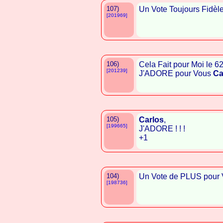
107)
Un Vote Toujours Fidèl
[201969]
106)
Cela Fait pour Moi le 
[201239]
J'ADORE pour Vous
Ca
105)
Carlos
,
[199665]
J'ADORE ! ! !
+1
104)
Un Vote de PLUS pour
[198736]