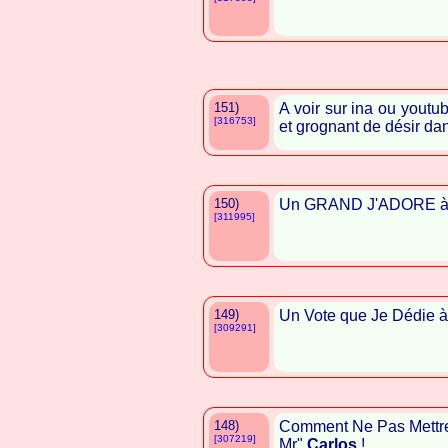
151)
A voir sur ina ou youtu
[316753]
et grognant de désir da
150)
Un GRAND J'ADORE 
[311995]
149)
Un Vote que Je Dédie 
[309291]
148)
Comment Ne Pas Mettr
[307219]
Mr"
Carlos
!