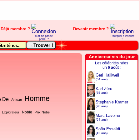
Déjà membre ?
Devenir membre ?
Mot de passe
Pourquoi s'inscrire
perdu ?
?
Anniversaires du jour
Les célébrités nées
un
6 août
:
Geri Halliwell
(54 ans)
Karl Zéro
(65 ans)
Homme
e De
Artisan
Stephanie Kramer
(70 ans)
Noble
Explorateur
Prix Nobel
Marc Lavoine
(64 ans)
Sofia Essaïdi
(42 ans)