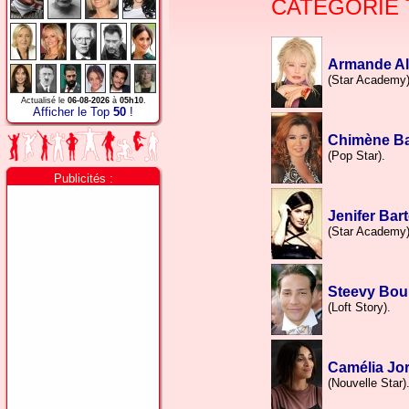
CATÉGORIE
Armande Al
(Star Academy)
Actualisé le
06-08-2026
à
05h10
.
Afficher le Top
50
!
Chimène B
(Pop Star).
Publicités :
Jenifer Bart
(Star Academy)
Steevy Bou
(Loft Story).
Camélia Jo
(Nouvelle Star)