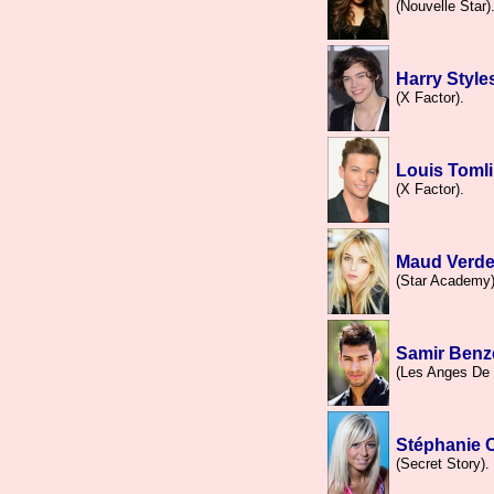
(Nouvelle Star)
Harry Style
(X Factor).
Louis Toml
(X Factor).
Maud Verd
(Star Academy)
Samir Ben
(Les Anges De 
Stéphanie C
(Secret Story).