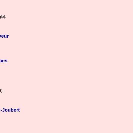
le).
veur
taes
t).
e-Joubert