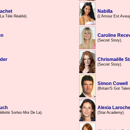
achet
Nabilla
La Télé Réalité).
(L'Amour Est Aveug
en
Caroline Rece
(Secret Story).
yder
Chrismaëlle S
(Secret Story).
Simon Cowell
.
(Britain'S Got Talen
ouch
Alexia Laroch
ébrité Sortez-Moi De La).
(Star Academy).