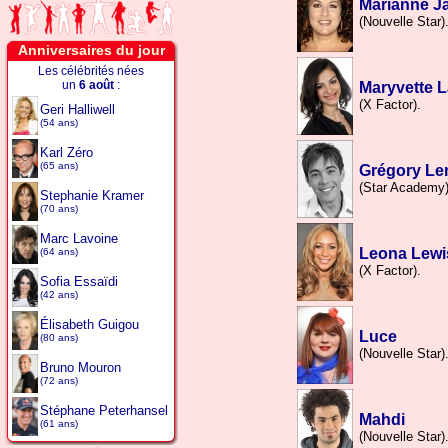
Marianne J
(Nouvelle Star)
Anniversaires du jour
Les célébrités nées
un
6 août
:
Maryvette L
(X Factor).
Geri Halliwell
(54 ans)
Karl Zéro
(65 ans)
Grégory Le
(Star Academy)
Stephanie Kramer
(70 ans)
Marc Lavoine
Leona Lewi
(64 ans)
(X Factor).
Sofia Essaïdi
(42 ans)
Élisabeth Guigou
Luce
(80 ans)
(Nouvelle Star)
Bruno Mouron
(72 ans)
Stéphane Peterhansel
Mahdi
(61 ans)
(Nouvelle Star)