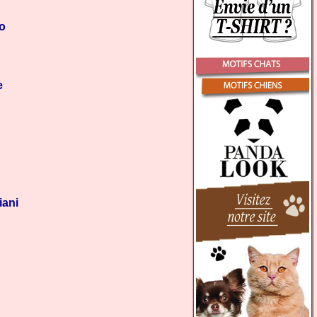
o
e
iani