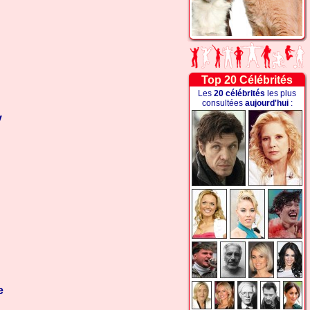
Top 20 Célébrités
Les
20 célébrités
les plus
consultées
aujourd'hui
:
y
e