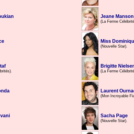
oukian
Jeane Manson
.
(La Ferme Célébrité
ce
Miss Dominiq
.
(Nouvelle Star).
taf
Brigitte Nielse
rités).
(La Ferme Célébrité
onda
Laurent Ourna
.
(Mon Incroyable Fi
vani
Sacha Page
(Nouvelle Star).