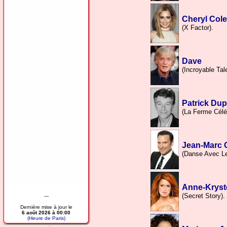
Cheryl Cole
(X Factor).
Dave
(Incroyable Tale
Patrick Du
(La Ferme Céléb
Jean-Marc 
(Danse Avec Le
Anne-Kryst
(Secret Story).
---
Dernière mise à jour le
6 août 2026 à 00:00
(Heure de Paris)