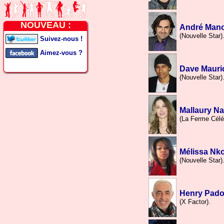
NOUVEAU :
André Man
(Nouvelle Star)
Suivez-nous !
Aimez-vous ?
Dave Mauri
(Nouvelle Star)
Mallaury Na
(La Ferme Céléb
Mélissa Nk
(Nouvelle Star)
Henry Pado
(X Factor).