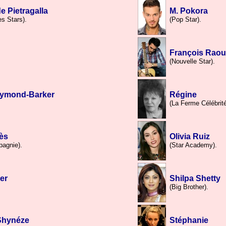
e Pietragalla
M. Pokora
s Stars).
(Pop Star).
François Raou
.
(Nouvelle Star).
aymond-Barker
Régine
(La Ferme Célébrité
ès
Olivia Ruiz
agnie).
(Star Academy).
er
Shilpa Shetty
.
(Big Brother).
Shynéze
Stéphanie