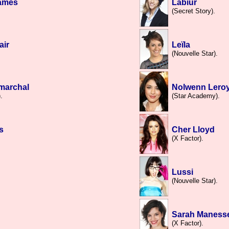
ames
Labiur
.
(Secret Story).
air
Leïla
(Nouvelle Star).
marchal
Nolwenn Lero
.
(Star Academy).
s
Cher Lloyd
(X Factor).
Lussi
.
(Nouvelle Star).
Sarah Maness
.
(X Factor).