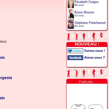
Élisabeth Guigou
(80 ans)
Bruno Mouron
(72 ans)
Stéphane Peterhansel
(61 ans)
ars).
NOUVEAU :
Suivez-nous !
ehm
Aimez-vous ?
rgeois
Publicités :
ain