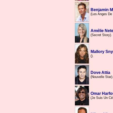
Benjamin M
(Les Anges De 
Amélie Net
(Secret Story).
Mallory Sn
().
Dove Attia
(Nouvelle Star)
Omar Harf
(Je Suis Un Cél