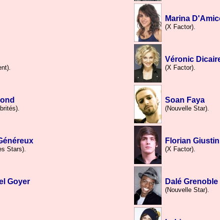
Marina D'Amic
(X Factor).
Véronic Dicair
nt).
(X Factor).
pond
Soan Faya
rités).
(Nouvelle Star).
Généreux
Florian Giustin
s Stars).
(X Factor).
el Goyer
Dalé Grenoble
(Nouvelle Star).