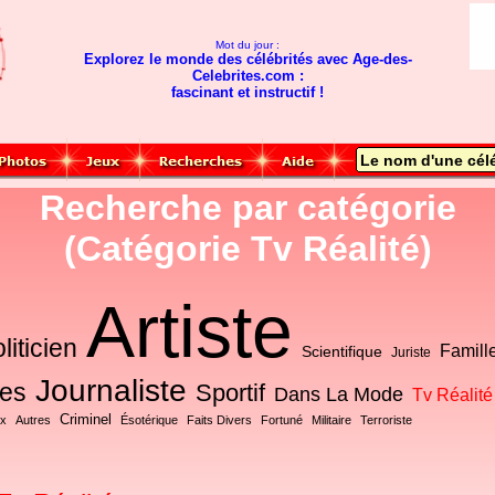
Mot du jour :
Explorez le monde des célébrités avec Age-des-
Celebrites.com :
fascinant et instructif !
Recherche par catégorie
(Catégorie Tv Réalité)
Artiste
liticien
Famill
Scientifique
Juriste
Journaliste
res
Sportif
Dans La Mode
Tv Réalité
Criminel
ux
Autres
Ésotérique
Faits Divers
Fortuné
Militaire
Terroriste