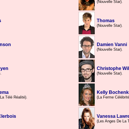
.
(Nouvelle Star).
s
Thomas
(Nouvelle Star).
inson
Damien Vanni
(Nouvelle Star).
eyen
Christophe Wi
.
(Nouvelle Star).
zema
Kelly Bochen
La Télé Réalité).
(La Ferme Célébrité
lerbois
Vanessa Lawr
(Les Anges De La T