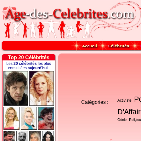
Top 20 Célébrités
Les
20 célébrités
les plus
consultées
aujourd'hui
:
Po
Activiste
Catégories :
D'Affai
Génie
Religie