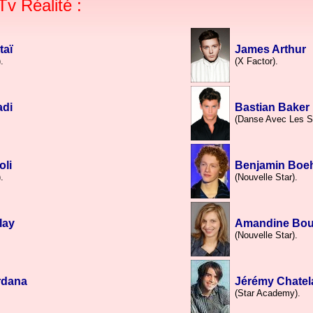
Tv Réalité
:
taï
James Arthur
.
(X Factor).
adi
Bastian Baker
(Danse Avec Les St
oli
Benjamin Bo
.
(Nouvelle Star).
lay
Amandine Bou
(Nouvelle Star).
rdana
Jérémy Chatel
.
(Star Academy).