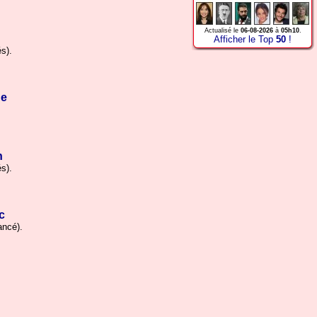
Actualisé le
06-08-2026
à
05h10
.
Afficher le Top
50
!
s).
ue
n
s).
c
ancé).