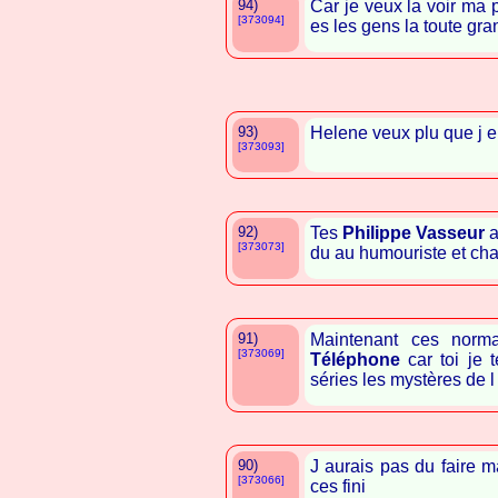
94)
Car je veux la voir ma
[373094]
es les gens la toute gr
93)
Helene veux plu que j e
[373093]
92)
Tes
Philippe Vasseur
a
[373073]
du au humouriste et ch
91)
Maintenant ces norm
[373069]
Téléphone
car toi je 
séries les mystères de 
90)
J aurais pas du faire
[373066]
ces fini