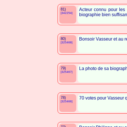
81)
Acteur connu pour les 
[342254]
biographie bien suffisan
80)
Bonsoir Vasseur et au r
[325468]
79)
La photo de sa biograph
[325467]
78)
70 votes pour Vasseur q
[325466]