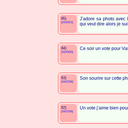
85)
J'adore sa photo avec
[343501]
qui veut dire alors je su
84)
Ce soir un vote pour Va
[343500]
83)
Son sourire sur cette ph
[342258]
82)
Un vote j'aime bien pou
[342256]