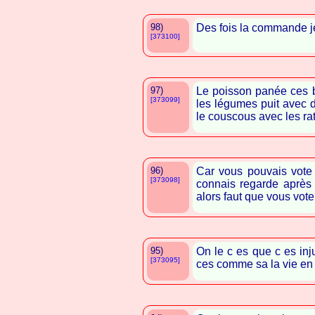
98)
Des fois la commande j
[373100]
97)
Le poisson panée ces b
[373099]
les légumes puit avec d
le couscous avec les rat
96)
Car vous pouvais vote 
[373098]
connais regarde après 
alors faut que vous vote
95)
On le c es que c es in
[373095]
ces comme sa la vie en 