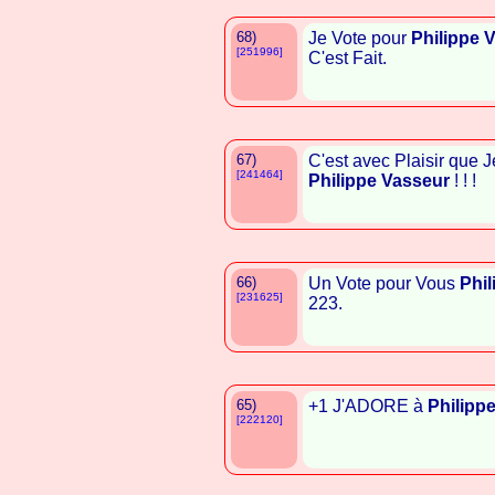
68)
Je Vote pour
Philippe 
[251996]
C'est Fait.
67)
C'est avec Plaisir que J
[241464]
Philippe Vasseur
! ! !
66)
Un Vote pour Vous
Phil
[231625]
223.
65)
+1 J'ADORE à
Philipp
[222120]