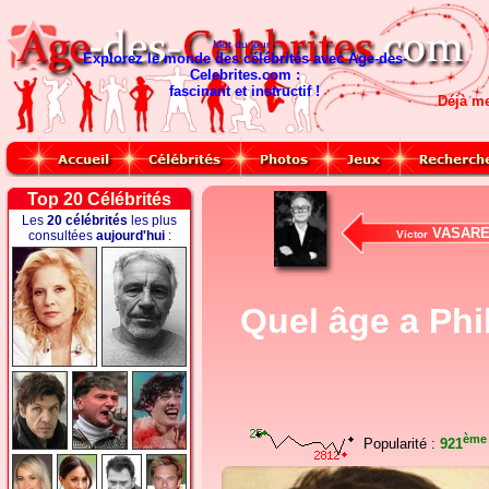
Mot du jour :
Explorez le monde des célébrités avec Age-des-
Celebrites.com :
fascinant et instructif !
Déjà m
Top 20 Célébrités
Les
20 célébrités
les plus
VASARE
consultées
aujourd'hui
:
Victor
Quel âge a Phi
ème
Popularité :
921