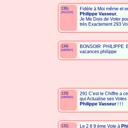
135)
Fidèle à Moi même et e
[501202]
Philippe Vasseur
,
Je Me Dois de Voter pou
très Exactement 293 Vo
134)
BONSOIR PHILIPPE 
[490667]
vacances philippe
133)
291 C'est le Chiffre a 
[490662]
qui Actualise ses Votes 
Philippe Vasseur
! ! !
132)
Le 2 8 9 ème Vote à
Phi