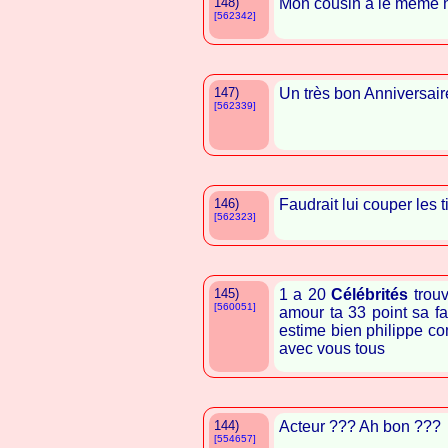
148)
Mon cousin a le même 
[562342]
147)
Un très bon Anniversai
[562339]
146)
Faudrait lui couper les 
[562323]
145)
1 a 20
Célébrités
trou
[560051]
amour ta 33 point sa fa
estime bien philippe co
avec vous tous
144)
Acteur ??? Ah bon ???
[554657]