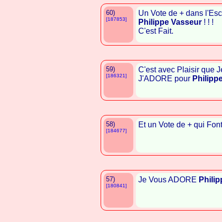
60)
Un Vote de + dans l'Esc
[187853]
Philippe Vasseur
! ! !
C'est Fait.
59)
C'est avec Plaisir que J
[186321]
J'ADORE pour
Philipp
58)
Et un Vote de + qui Font
[184677]
57)
Je Vous ADORE
Phili
[180841]