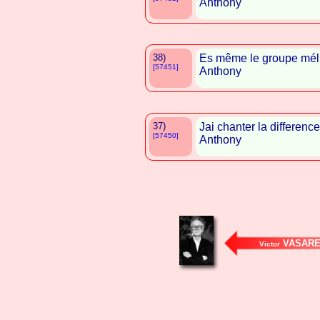
Anthony
38)
Es même le groupe méli
[57451]
Anthony
37)
Jai chanter la differenc
[57450]
Anthony
VASARE
Victor