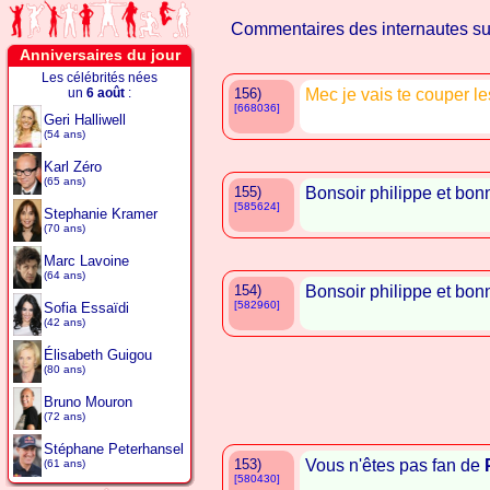
Commentaires des internautes s
Anniversaires du jour
Les célébrités nées
un
6 août
:
156)
Mec je vais te couper l
[668036]
Geri Halliwell
(54 ans)
Karl Zéro
(65 ans)
155)
Bonsoir philippe et bonn
[585624]
Stephanie Kramer
(70 ans)
Marc Lavoine
(64 ans)
154)
Bonsoir philippe et bonn
[582960]
Sofia Essaïdi
(42 ans)
Élisabeth Guigou
(80 ans)
Bruno Mouron
(72 ans)
Stéphane Peterhansel
153)
Vous n'êtes pas fan de
(61 ans)
[580430]