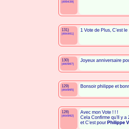
[489439]
131)
1 Vote de Plus, C'est le
[484461]
130)
Joyeux anniversaire pou
[480987]
129)
Bonsoir philippe et bonn
[464995]
128)
Avec mon Vote ! ! !
[464992]
Cela Confirme qu'Il y a
et C'est pour
Philippe 