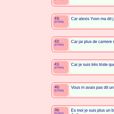
43)
Car alexis Yvon ma dit j
[57456]
42)
Car jai plus de carriere
[57455]
41)
Car je suis très triste 
[57454]
40)
Vous m avais pas dit u
[57453]
39)
Es moi je suis plus un
[57452]