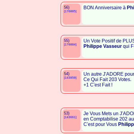
56)
BON Anniversaire à
Phi
[176885]
55)
Un Vote Positif de PLU
[176884]
Philippe Vasseur
qui F
54)
Un autre J'ADORE pou
[143959]
Ce Qui Fait 203 Votes.
+1 C'est Fait !
53)
Je Vous Mets un J'ADO
[143661]
en Comptabilise 202 a
C'est pour Vous
Philip