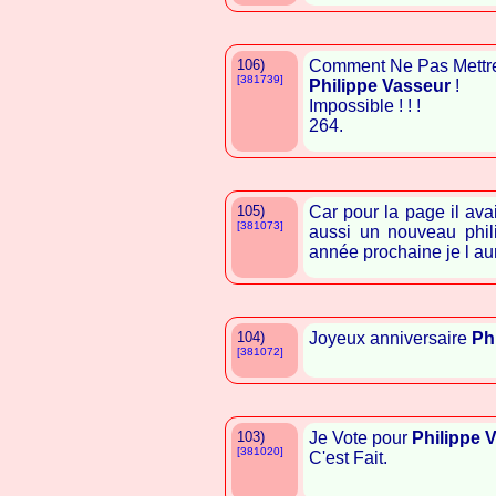
106)
Comment Ne Pas Mettr
[381739]
Philippe Vasseur
!
Impossible ! ! !
264.
105)
Car pour la page il avai
[381073]
aussi un nouveau phil
année prochaine je l au
104)
Joyeux anniversaire
Ph
[381072]
103)
Je Vote pour
Philippe 
[381020]
C'est Fait.