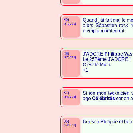
89)
Quand j'ai fait mal le m
[373065]
alors Sébastien rock ma
olympia maintenant
88)
J'ADORE
Philippe Vas
[371071]
Le 257ème J'ADORE !
C'est le Mien.
+1
87)
Sinon mon tecknicien va
[343508]
age
Célébrités
car on 
86)
Bonsoir Philippe et bon
[343502]