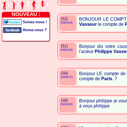
NOUVEAU :
152)
BONJOUR LE COMP
Suivez-nous !
[580429]
Vasseur
le compte de
P
Aimez-vous ?
151)
Bonjour dix votre cous
[580428]
l'acteur
Philippe Vasse
150)
Bonjour LE compte d
[580427]
compte de
Paris
. ?
149)
Bonjour philippe je vo
[580426]
à vous philippe