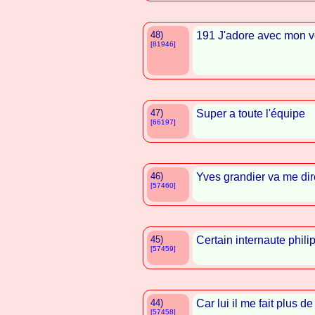
48)
191 J'adore avec mon vo
[81946]
47)
Super a toute l'équipe
[66197]
46)
Yves grandier va me dir
[57460]
45)
Certain internaute phili
[57459]
44)
Car lui il me fait plus 
[57458]