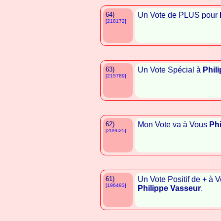
64)
Un Vote de PLUS pour
[218172]
63)
Un Vote Spécial à
Phil
[215789]
62)
Mon Vote va à Vous
Phi
[209625]
61)
Un Vote Positif de + à 
[196493]
Philippe Vasseur
.