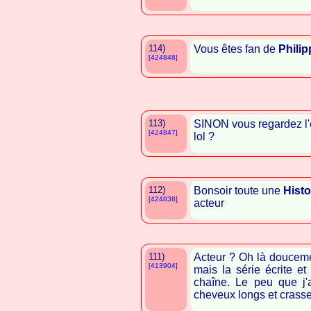
114)
Vous êtes fan de
Phili
[424848]
113)
SINON vous regardez l'
[424847]
lol ?
112)
Bonsoir toute une
Histo
[424838]
acteur
111)
Acteur ? Oh là douceme
[413904]
mais la série écrite 
chaîne. Le peu que j'
cheveux longs et crasse