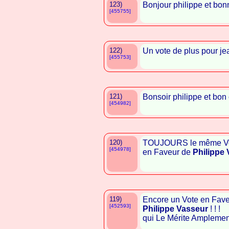
123)
Bonjour philippe et bon
[455755]
122)
Un vote de plus pour je
[455753]
121)
Bonsoir philippe et bon
[454982]
120)
TOUJOURS le même Vot
[454978]
en Faveur de
Philippe
119)
Encore un Vote en Faveu
[452593]
Philippe Vasseur
! ! !
qui Le Mérite Amplement ! 