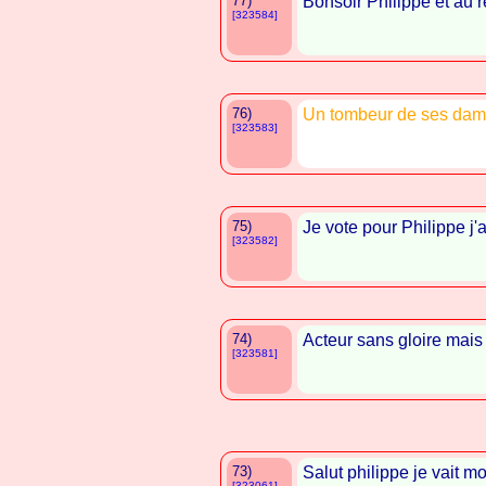
77)
Bonsoir Philippe et au r
[323584]
76)
Un tombeur de ses dame
[323583]
75)
Je vote pour Philippe j'
[323582]
74)
Acteur sans gloire mais i
[323581]
73)
Salut philippe je vait m
[323061]