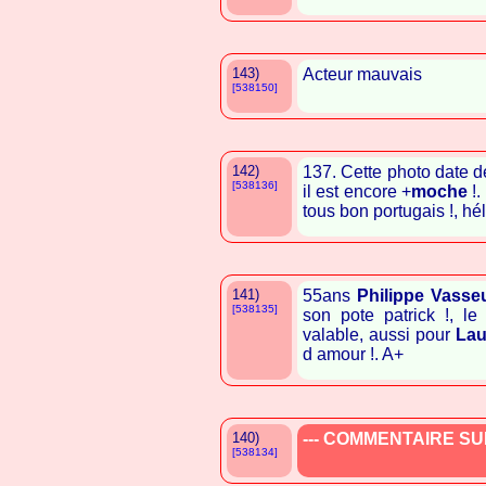
143)
Acteur mauvais
[538150]
142)
137. Cette photo date d
[538136]
il est encore +
moche
!.
tous bon portugais !, héla
141)
55ans
Philippe Vasse
[538135]
son pote patrick !, le 
valable, aussi pour
Lau
d amour !. A+
140)
--- COMMENTAIRE SUP
[538134]