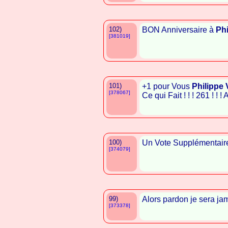
102)
BON Anniversaire à
Phi
[381019]
101)
+1 pour Vous
Philippe
[378067]
Ce qui Fait ! ! ! 261 ! ! 
100)
Un Vote Supplémentair
[374079]
99)
Alors pardon je sera ja
[373378]