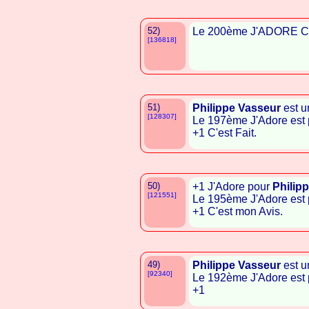
52)
Le 200ème J'ADORE C
[136818]
51)
Philippe Vasseur
est u
[128307]
Le 197ème J'Adore est p
+1 C'est Fait.
50)
+1 J'Adore pour
Philip
[121551]
Le 195ème J'Adore est p
+1 C'est mon Avis.
49)
Philippe Vasseur
est u
[92340]
Le 192ème J'Adore est p
+1