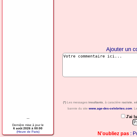
Ajouter un 
(*)
Les messages
insultants
, à caractère
raciste
,
x
bannie du site
www.age-des-celebrites.com
. L
J'ai l
---
Dernière mise à jour le
6 août 2026 à 00:00
(Heure de Paris)
N'oubliez pas
: P