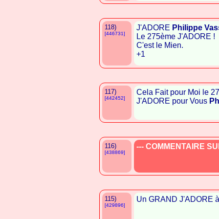
118)
J'ADORE
Philippe Vas
[446731]
Le 275ème J'ADORE !
C'est le Mien.
+1
117)
Cela Fait pour Moi le 
[442452]
J'ADORE pour Vous
Ph
116)
--- COMMENTAIRE SUP
[438869]
115)
Un GRAND J'ADORE 
[429896]