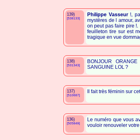
139)
Philippe Vasseur
!, pa
[538133]
mystères de l amour, a
on peut pas faire pire !.
feuilleton tire sur est m
tragique en vue domma
138)
BONJOUR ORANGE
[531343]
SANGUINE LOL ?
137)
Il fait très féminin sur c
[510687]
136)
Le numéro que vous ave
[505849]
vouloir renouveler votr