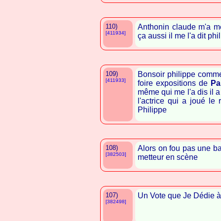
110)
Anthonin claude m'a m
[411934]
ça aussi il me l'a dit phi
109)
Bonsoir philippe comme
[411933]
foire expositions de
Pa
même qui me l'a dis il
l'actrice qui a joué le
Philippe
108)
Alors on fou pas une b
[382503]
metteur en scène
107)
Un Vote que Je Dédie 
[382498]