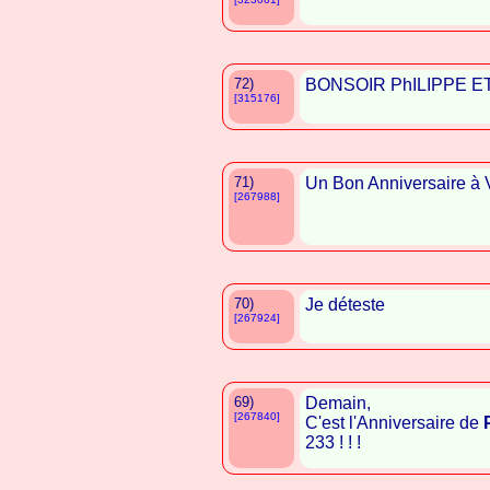
72)
BONSOIR PhILIPPE ET b
[315176]
71)
Un Bon Anniversaire à
[267988]
70)
Je déteste
[267924]
69)
Demain,
[267840]
C'est l'Anniversaire de
233 ! ! !