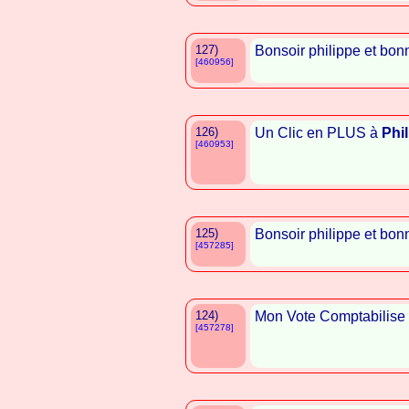
127)
Bonsoir philippe et bonn
[460956]
126)
Un Clic en PLUS à
Phi
[460953]
125)
Bonsoir philippe et bonn
[457285]
124)
Mon Vote Comptabilise
[457278]